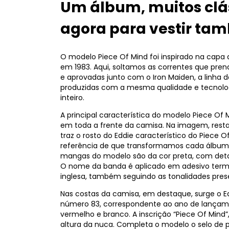
Um álbum, muitos clás
agora para vestir ta
O modelo Piece Of Mind foi inspirado na cap
em 1983. Aqui, soltamos as correntes que pren
e aprovadas junto com o Iron Maiden, a linha 
produzidas com a mesma qualidade e tecnolog
inteiro.
A principal característica do modelo Piece Of 
em toda a frente da camisa. Na imagem, rest
traz o rosto do Eddie característico do Piece 
referência de que transformamos cada álbum 
mangas do modelo são da cor preta, com deta
O nome da banda é aplicado em adesivo term
inglesa, também seguindo as tonalidades prese
Nas costas da camisa, em destaque, surge o Ed
número 83, correspondente ao ano de lançame
vermelho e branco. A inscrição “Piece Of Mind
altura da nuca. Completa o modelo o selo de 