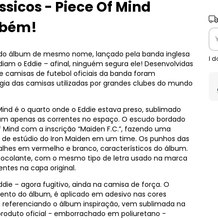
sicos - Piece Of Mind
Shi
mbém!
a do álbum de mesmo nome, lançado pela banda inglesa
I 
diam o Eddie – afinal, ninguém segura ele! Desenvolvidas
de camisas de futebol oficiais da banda foram
ia das camisas utilizadas por grandes clubes do mundo
Mind é o quarto onde o Eddie estava preso, sublimado
am apenas as correntes no espaço. O escudo bordado
Of Mind com a inscrição “Maiden F.C.”, fazendo uma
de estúdio do Iron Maiden em um time. Os punhos das
lhes em vermelho e branco, característicos do álbum.
ocolante, com o mesmo tipo de letra usado na marca
ntes na capa original.
die – agora fugitivo, ainda na camisa de força. O
nto do álbum, é aplicado em adesivo nas cores
”, referenciando o álbum inspiração, vem sublimada na
produto oficial - emborrachado em poliuretano -