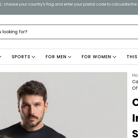
: choose your country's flag and enter your postal code to calculate the
SPORTS
FOR MEN
FOR WOMEN
THIS
H
Ca
Of
I
S