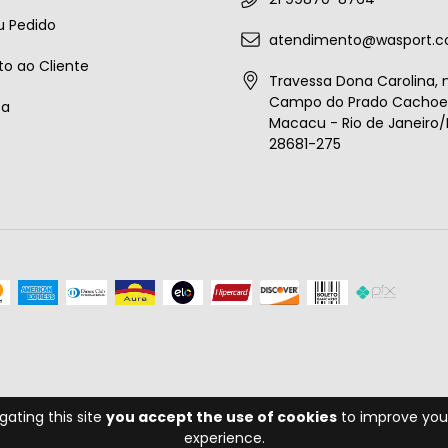
u Pedido
atendimento@wasport.c
o ao Cliente
Travessa Dona Carolina, n
Campo do Prado Cachoei
ta
Macacu - Rio de Janeiro/B
28681-275
gating this site
you accept the use of cookies
to improve you
experience.