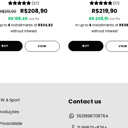
(37)
(17)
R$208,90
R$219,90
R$219,90
R$ 198,45
R$ 208,91
via Pix
via Pix
up to
6
installments of
R$34,82
In up to
6
installments of
R$36
without interest
without interest
BUY
BUY
VIEW
VIEW
W A Sport
Contact us
evoluções
5521998708764
 Privacidade
21 99870-8764