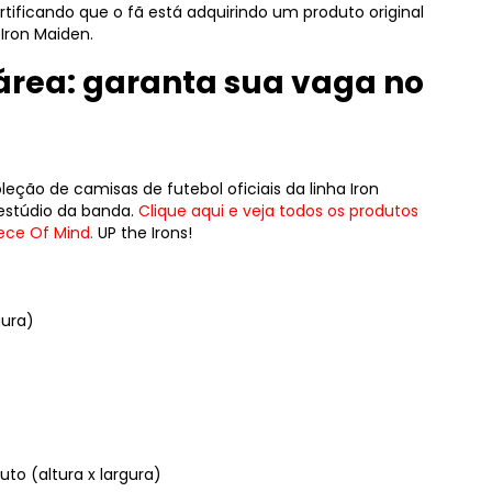
rtificando que o fã está adquirindo um produto original
 Iron Maiden.
 área: garanta sua vaga no
ção de camisas de futebol oficiais da linha Iron
estúdio da banda.
Clique aqui e veja todos os produtos
iece Of Mind.
UP the Irons!
gura)
to (altura x largura)