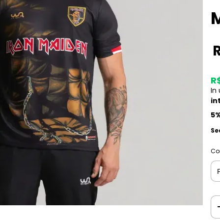
R
In
in
5%
Se
Co