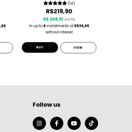
(14)
R$219,90
R$ 208,91
R$
via Pix
,65
In up to
6
installments of
R$36,65
In up to
6
i
without interest
w
BUY
BUY
VIEW
Follow us