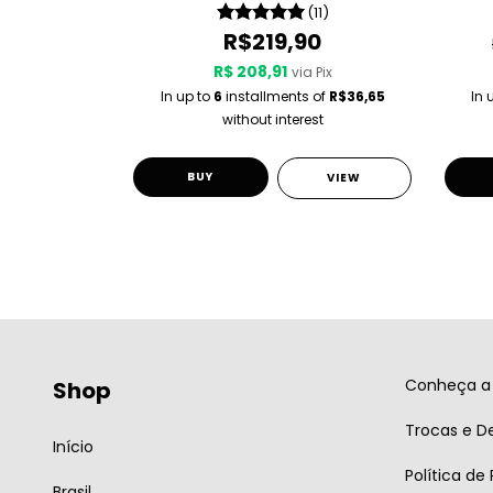
(8)
(11)
0
R$219,90
R$ 208,91
 Pix
via Pix
 of
R$36,65
In up to
6
installments of
R$36,65
In 
st
without interest
BUY
VIEW
VIEW
Conheça a 
Shop
Trocas e D
Início
Política de
Brasil