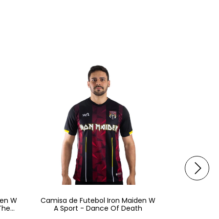
den W
Camisa de Futebol Iron Maiden W
Camisa de 
The
A Sport - Dance Of Death
A Sport 
S