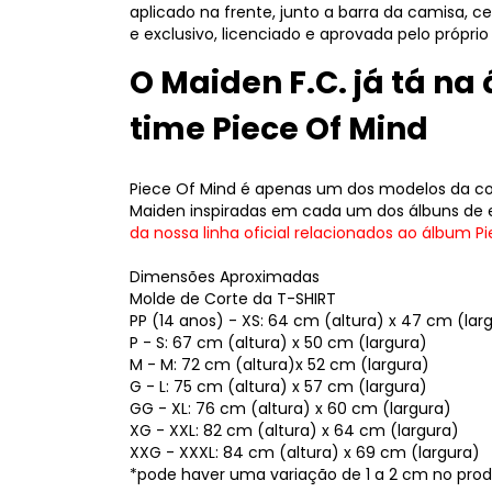
aplicado na frente, junto a barra da camisa, ce
e exclusivo, licenciado e aprovada pelo próprio
O Maiden F.C. já tá na
time Piece Of Mind
Piece Of Mind é apenas um dos modelos da cole
Maiden inspiradas em cada um dos álbuns de 
da nossa linha oficial relacionados ao álbum P
Dimensões Aproximadas
Molde de Corte da T-SHIRT
PP (14 anos) - XS: 64 cm (altura) x 47 cm (lar
P - S: 67 cm (altura) x 50 cm (largura)
M - M: 72 cm (altura)x 52 cm (largura)
G - L: 75 cm (altura) x 57 cm (largura)
GG - XL: 76 cm (altura) x 60 cm (largura)
XG - XXL: 82 cm (altura) x 64 cm (largura)
XXG - XXXL: 84 cm (altura) x 69 cm (largura)
*pode haver uma variação de 1 a 2 cm no produ