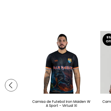
5
%
OF
on Maiden W
Camisa de Futebol Iron Maiden W
Cami
Factor
A Sport - Virtual XI