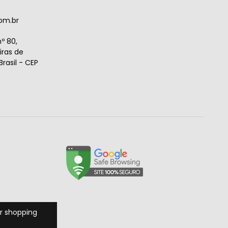
om.br
º 80,
ras de
rasil - CEP
r shopping