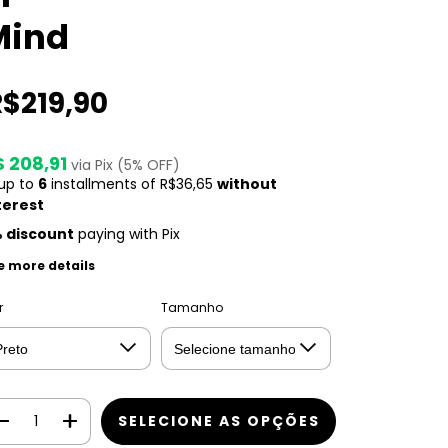
Mind
R$219,90
$ 208,91
via Pix (5% OFF)
 up to
6
installments of
R$36,65
without
terest
 discount
paying with Pix
e more details
r
Tamanho