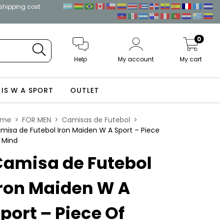
 shipping cost
0
Help
My account
My cart
 IS W A SPORT
OUTLET
ome
>
FOR MEN
>
Camisas de Futebol
>
misa de Futebol Iron Maiden W A Sport – Piece
 Mind
Camisa de Futebol
ron Maiden W A
port – Piece Of