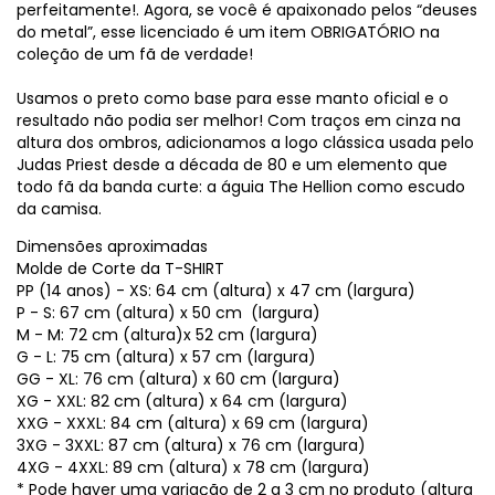
perfeitamente!. Agora, se você é apaixonado pelos “deuses
do metal”, esse licenciado é um item OBRIGATÓRIO na
coleção de um fã de verdade!
Usamos o preto como base para esse manto oficial e o
resultado não podia ser melhor! Com traços em cinza na
altura dos ombros, adicionamos a logo clássica usada pelo
Judas Priest desde a década de 80 e um elemento que
todo fã da banda curte: a águia The Hellion como escudo
da camisa.
Dimensões aproximadas
Molde de Corte da T-SHIRT
PP (14 anos) - XS: 64 cm (altura) x 47 cm (largura)
P - S: 67 cm (altura) x 50 cm (largura)
M - M: 72 cm (altura)x 52 cm (largura)
G - L: 75 cm (altura) x 57 cm (largura)
GG - XL: 76 cm (altura) x 60 cm (largura)
XG - XXL: 82 cm (altura) x 64 cm (largura)
XXG - XXXL: 84 cm (altura) x 69 cm (largura)
3XG - 3XXL: 87 cm (altura) x 76 cm (largura)
4XG - 4XXL: 89 cm (altura) x 78 cm (largura)
* Pode haver uma variação de 2 a 3 cm no produto (altura