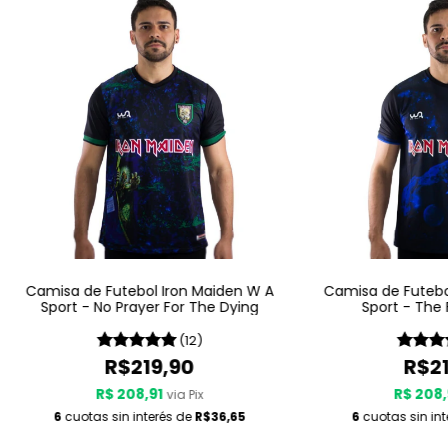
Camisa de Futebol Iron Maiden W A
Camisa de Futebo
Sport - No Prayer For The Dying
Sport - The F
(12)
R$219,90
R$21
R$ 208,91
R$ 208,
via Pix
6
cuotas sin interés de
R$36,65
6
cuotas sin in