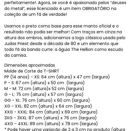
perfeitamente!. Agora, se você é apaixonado pelos “deuses
do metal”, esse licenciado é um item OBRIGATÓRIO na
coleção de um fã de verdade!
Usamos o preto como base para esse manto oficial e o
resultado não podia ser melhor! Com traços em cinza na
altura dos ombros, adicionamos a logo clássica usada pelo
Judas Priest desde a década de 80 e um elemento que
todo fã da banda curte: a águia The Hellion como escudo
da camisa.
Dimensões aproximadas
Molde de Corte da T-SHIRT
PP (14 anos) - XS: 64 cm (altura) x 47 cm (largura)
P - S: 67 cm (altura) x 50 cm (largura)
M - M: 72 cm (altura)x 52 cm (largura)
G - L: 75 cm (altura) x 57 cm (largura)
GG - XL: 76 cm (altura) x 60 cm (largura)
XG - XXL: 82 cm (altura) x 64 cm (largura)
XXG - XXXL: 84 cm (altura) x 69 cm (largura)
3XG - 3XXL: 87 cm (altura) x 76 cm (largura)
4XG - 4XXL: 89 cm (altura) x 78 cm (largura)
* Pode haver uma variação de 2 a 3 cm no produto (altura