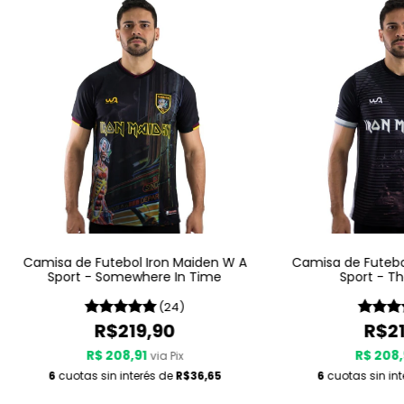
Camisa de Futebol Iron Maiden W A
Camisa de Futebo
Sport - Somewhere In Time
Sport - Th
(24)
R$219,90
R$21
R$ 208,91
R$ 208,
via Pix
6
cuotas sin interés de
R$36,65
6
cuotas sin in