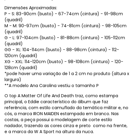
Dimensões Aproximadas:
P - S: 83-90cm (busto) - 67-74cm (cintura) - 91-98cm
(quadril)
M - M: 90-97cm (busto) - 74-81cm (cintura) - 98-105cm
(quadril)
G - L: 97-104cm (busto) - 81-88cm (cintura) - 105-112cm
(quadril)
GG - XL: 104-114cm (busto) - 88-98cm (cintura) - 112-
120cm (quadril)
XG - XXL: 114-120cm (busto) - 98-108cm (cintura) - 120-
128cm (quadril)
*pode haver uma variação de 1 a 2 cm no produto (altura x
largura)
**A modelo Ana Carolina vestiu o tamanho P
O top A Matter Of Life And Death traz, como estampa
principal, o Eddie característico do álbum que faz
referência, com estilo camuflado da temática militar e, no
cós, a marca IRON MAIDEN estampada em branco. Nas
costas, a peça possui a modelagem de corte estilo
nadador, trazendo as cores cinza e preto como na frente,
e a marca da W A Sport na altura da nuca.