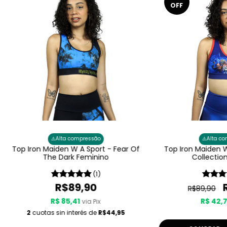
OFF
⚠️
⚠️
Alta compressão
Alta c
Top Iron Maiden W A Sport - Fear Of
Top Iron Maiden W
The Dark Feminino
Collectio
(1)
R$89,90
R$89,90
R$ 85,41
R$ 42,
via Pix
2
cuotas sin interés de
R$44,95