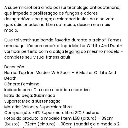
A supermicrofibra ainda possui tecnologia antibacteriana,
que impede a proliferação de fungos e odores
desagradáveis na peça; e micropartículas de aloe vera
que, adicionadas na fibra do tecido, deixam ele mais
macio.
Que tal vestir sua banda favorita durante o treino? Temos
uma sugestão para você: o top A Matter Of Life And Death
vai ficar perfeito com a calça legging do mesmo modelo –
complete seu visual fitness aqui!
Descrição
Nome: Top Iron Maiden W A Sport – A Matter Of Life And
Death
Gênero: Feminino
Indicado para: Dia a dia e prática esportiva
Estilo da peça: Sublimada
Suporte: Média sustentação
Material: Velocity Supermicrofibra
Composição: 79% Supermicrofibra 21% Elastano
Fotos do produto: a modelo 1 tem 1,58 (altura) – 89cm
(busto) – 72cm (cintura) – 98cm (quadril); e a modelo 2