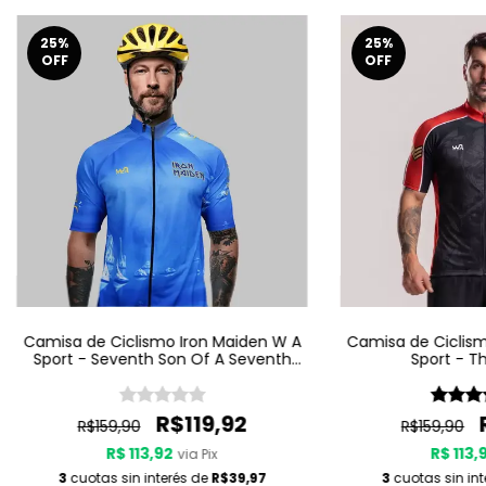
25
%
25
%
OFF
OFF
Camisa de Ciclismo Iron Maiden W A
Camisa de Ciclism
Sport - Seventh Son Of A Seventh
Sport - T
Son
R$119,92
R$159,90
R$159,90
R$ 113,92
R$ 113,
via Pix
3
cuotas sin interés de
R$39,97
3
cuotas sin in