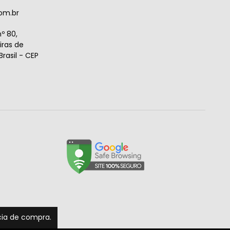
om.br
º 80,
ras de
rasil - CEP
ncia de compra.