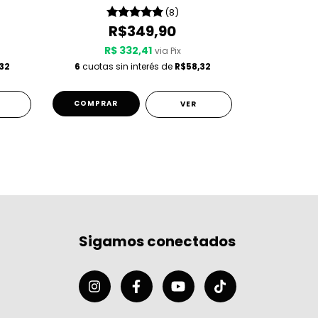
(8)
R$349,90
R
R$ 332,41
R$
via Pix
32
6
cuotas sin interés de
R$58,32
6
cuotas s
COMPRAR
COMPRA
VER
Sigamos conectados