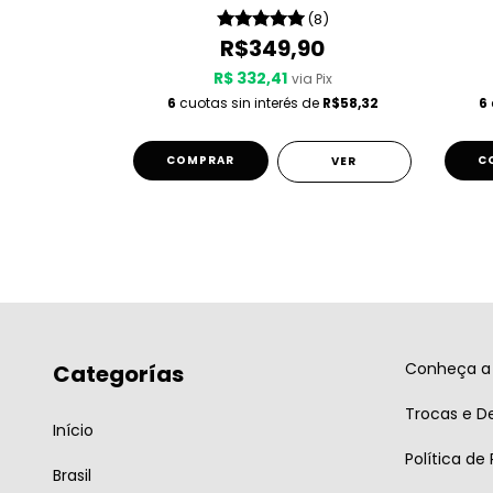
(8)
(8)
90
R$349,90
R$ 332,41
 Pix
via Pix
de
R$58,32
6
cuotas sin interés de
R$58,32
6
COMPRAR
C
VER
VER
Conheça a 
Categorías
Trocas e D
Início
Política de
Brasil