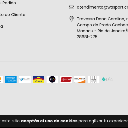
u Pedido
atendimento@wasport.c
o ao Cliente
Travessa Dona Carolina, n
Campo do Prado Cachoei
ta
Macacu - Rio de Janeiro/B
28681-275
 este sitio
aceptás el uso de cookies
para agilizar tu experie