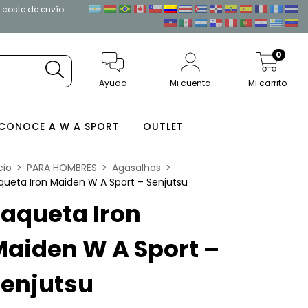
l coste de envío
0
Ayuda
Mi cuenta
Mi carrito
CONOCE A W A SPORT
OUTLET
cio
>
PARA HOMBRES
>
Agasalhos
>
queta Iron Maiden W A Sport – Senjutsu
aqueta Iron
aiden W A Sport –
Senjutsu