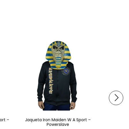
ort –
Jaqueta Iron Maiden W A Sport –
Jaqueta B
Powerslave
Sport - 