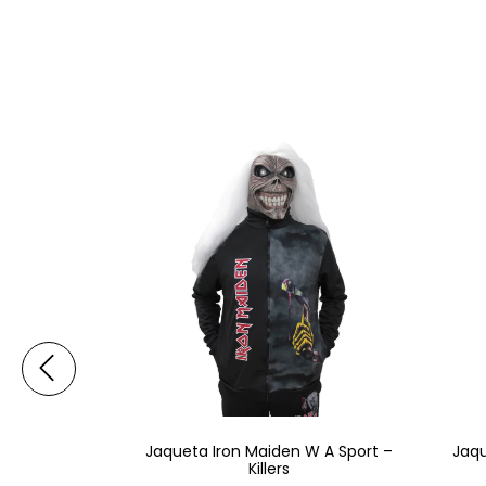
squete W A
Jaqueta Iron Maiden W A Sport –
Jaqu
ire 25/26
Killers