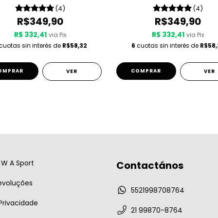
(4)
(4)
R$349,90
R$349,90
R$ 332,41
R$ 332,41
via Pix
via Pix
cuotas sin interés de
R$58,32
6
cuotas sin interés de
R$58,
OMPRAR
COMPRAR
VER
VER
W A Sport
Contactános
evoluções
5521998708764
 Privacidade
21 99870-8764