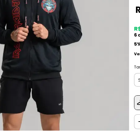
R
6
c
5%
Ve
Ta