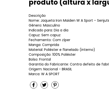
produto (altura x larg
Descrição
Nome: Jaqueta Iron Maiden W A Sport – Senjut
Gênero: Masculino
Indicado para: Dia a dia
Capuz: Sem capuz
Fechamento: Com zíper
Manga: Comprida
Material: Poliéster e flanelado (interno)
Composição: 100% Poliéster
Bolso: Frontal
Garantia do Fabricante: Contra defeito de fab
Origem: Nacional - BRASIL
Marca: W A SPORT