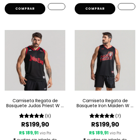
COMPRAR
COMPRAR
Camiseta Regata de
Camiseta Regata de
Basquete Judas Priest W A
Basquete Iron Maiden W A
Sport – Metal Gods
Sport – Senjutsu
(11)
(7)
R$199,90
R$199,90
R$ 189,91
R$ 189,91
via Pix
via Pix
5
cuotas sin interés de
5
cuotas sin interés de