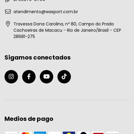
atendimento@wasport.com.br
Travessa Dona Carolina, nº 80, Campo do Prado
Cachoeiras de Macacu - Rio de Janeiro/Brasil - CEP
28681-275
Sigamos conectados
Medios de pago