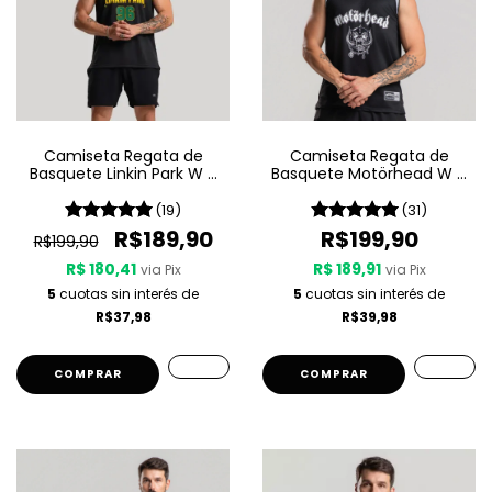
Camiseta Regata de
Camiseta Regata de
Basquete Linkin Park W A
Basquete Motörhead W A
Sport - Brazilian Edition
Sport – Since 1975
(19)
(31)
R$189,90
R$199,90
R$199,90
R$ 180,41
R$ 189,91
via Pix
via Pix
5
cuotas sin interés de
5
cuotas sin interés de
R$37,98
R$39,98
COMPRAR
COMPRAR