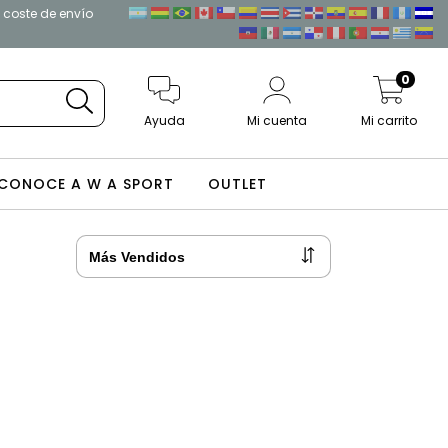
l coste de envío
0
Ayuda
Mi cuenta
Mi carrito
CONOCE A W A SPORT
OUTLET