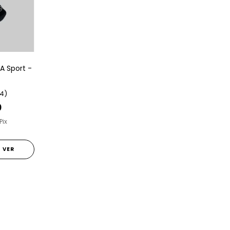
 A Sport -
(4)
0
Pix
VER