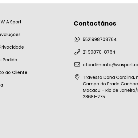
W A Sport
Contactános
evoluções
5521998708764
 Privacidade
21 99870-8764
u Pedido
atendimento@wasport.c
o ao Cliente
Travessa Dona Carolina, n
Campo do Prado Cachoei
ta
Macacu - Rio de Janeiro/B
28681-275