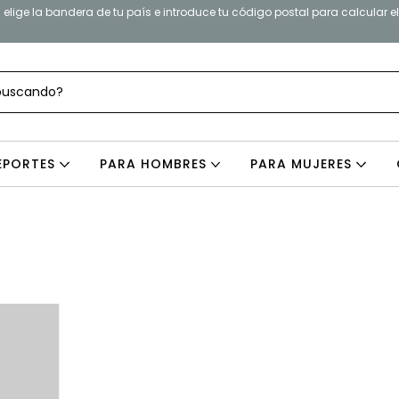
elige la bandera de tu país e introduce tu código postal para calcular e
EPORTES
PARA HOMBRES
PARA MUJERES