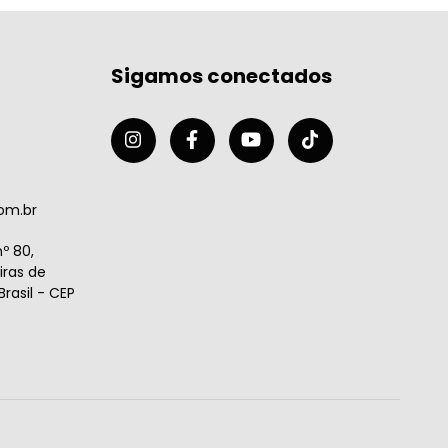
Sigamos conectados
om.br
º 80,
ras de
rasil - CEP