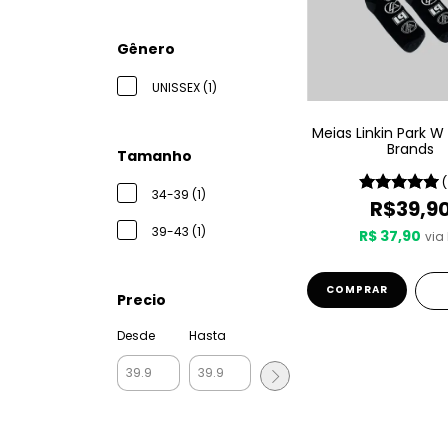
Gênero
UNISSEX (1)
Meias Linkin Park W
Brands
Tamanho
34-39 (1)
R$39,9
39-43 (1)
R$ 37,90
via 
COMPRAR
Precio
Desde
Hasta