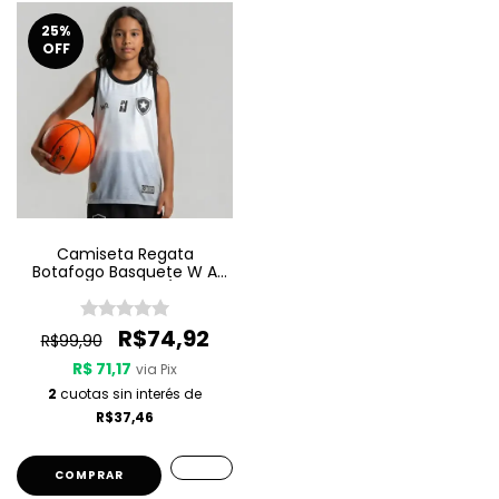
25
%
OFF
Camiseta Regata
Botafogo Basquete W A
Sport Jogo 2 25/26 -
Branca
R$74,92
R$99,90
R$ 71,17
via Pix
2
cuotas sin interés de
R$37,46
COMPRAR