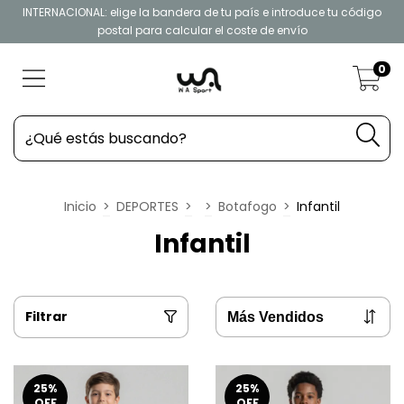
INTERNACIONAL: elige la bandera de tu país e introduce tu código
postal para calcular el coste de envío
0
Inicio
>
DEPORTES
>
>
Botafogo
>
Infantil
Infantil
Filtrar
25
%
25
%
OFF
OFF