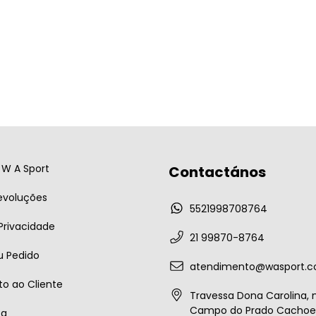
W A Sport
Contactános
evoluções
5521998708764
 Privacidade
21 99870-8764
u Pedido
atendimento@wasport.c
o ao Cliente
Travessa Dona Carolina, n
Campo do Prado Cachoei
ta