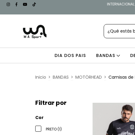
INTERNACIONAL: 
DIA DOS PAIS
BANDAS
D
Inicio
>
BANDAS
>
MOTÖRHEAD
>
Camisas de 
Filtrar por
Cor
PRETO (1)