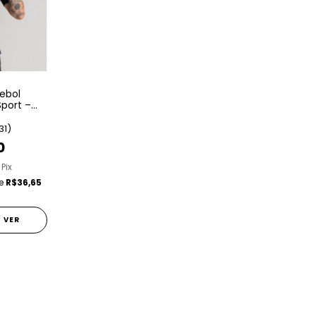
ebol
port –
31)
0
 Pix
de
R$36,65
VER