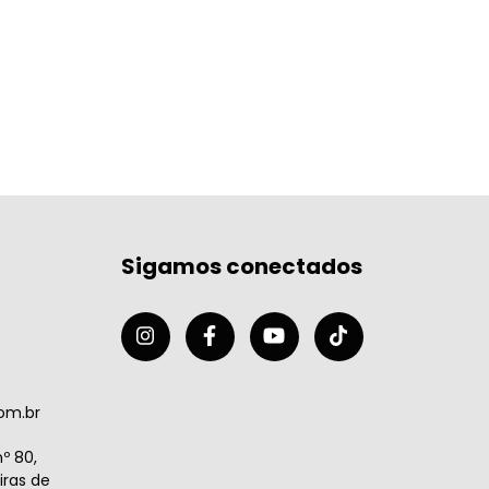
Sigamos conectados
om.br
º 80,
ras de