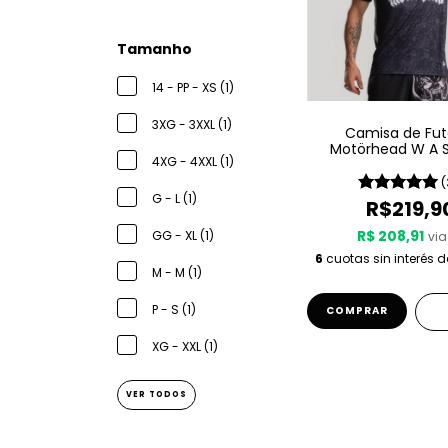
Tamanho
14 - PP - XS (1)
3XG - 3XXL (1)
Camisa de Fut
Motörhead W A S
4XG - 4XXL (1)
Since 1975
(
G - L (1)
R$219,9
R$ 208,91
GG - XL (1)
via
6
cuotas sin interés 
M - M (1)
P - S (1)
COMPRAR
XG - XXL (1)
VER TODOS