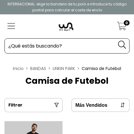
INTERNACIONAL: elige la bandera de tu país e introduce tu código
postal para calcular el coste de envío
0
Inicio
>
BANDAS
>
LINKIN PARK
>
Camisa de Futebol
Camisa de Futebol
Filtrar