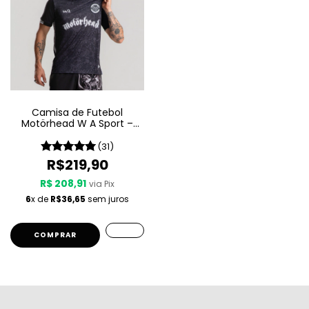
Camisa de Futebol
Motörhead W A Sport –
Since 1975
(31)
R$219,90
R$ 208,91
via Pix
6
x de
R$36,65
sem juros
COMPRAR