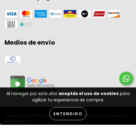
Medios de envío
Al navegar por este sitio
aceptás el uso de cookies
para
agilizar tu experiencia de compra.
ENTENDIDO
Copyright W A SPORT - 11301556000134 - 2026. Todos los derechos
reservados.
Desenvolvido por: