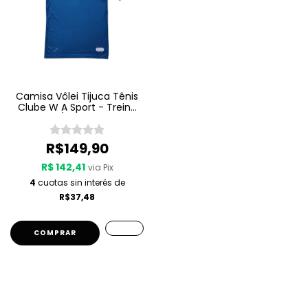
Camisa Vôlei Tijuca Tênis
Clube W A Sport - Treino
25/26 - Azul
R$149,90
R$ 142,41
via Pix
4
cuotas sin interés de
R$37,48
COMPRAR