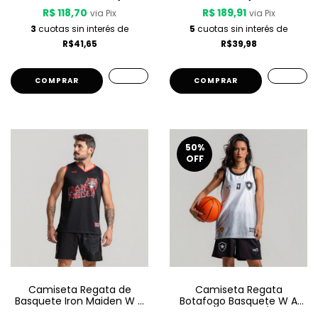
R$ 118,70
R$ 189,91
via Pix
via Pix
3
cuotas sin interés de
5
cuotas sin interés de
R$41,65
R$39,98
COMPRAR
COMPRAR
50
%
OFF
Camiseta Regata de
Camiseta Regata
Basquete Iron Maiden W A
Botafogo Basquete W A
Sport – Senjutsu
Sport Jogo 2 25/26 -