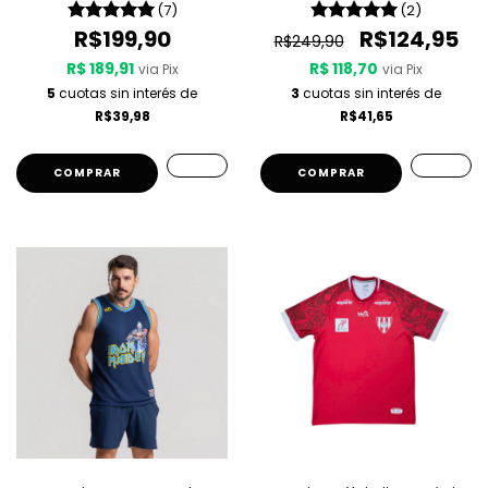
Branca
(7)
(2)
R$199,90
R$124,95
R$249,90
R$ 189,91
R$ 118,70
via Pix
via Pix
5
cuotas sin interés de
3
cuotas sin interés de
R$39,98
R$41,65
COMPRAR
COMPRAR