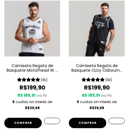
Camiseta Regata de
Camiseta Regata de
Basquete Motörhead W A
Basquete Ozzy Osbourne
Sport – Since 1975 LIVE
W A Sport – Since 1980
(16)
(18)
R$199,90
R$199,90
R$ 189,91
R$ 189,91
via Pix
via Pix
5
cuotas sin interés de
5
cuotas sin interés de
R$39,98
R$39,98
COMPRAR
COMPRAR