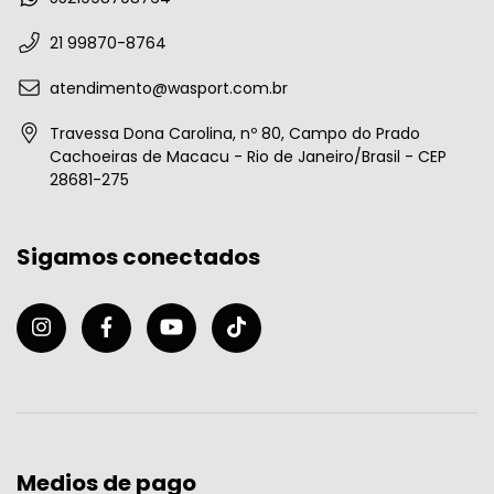
21 99870-8764
atendimento@wasport.com.br
Travessa Dona Carolina, nº 80, Campo do Prado
Cachoeiras de Macacu - Rio de Janeiro/Brasil - CEP
28681-275
Sigamos conectados
Medios de pago