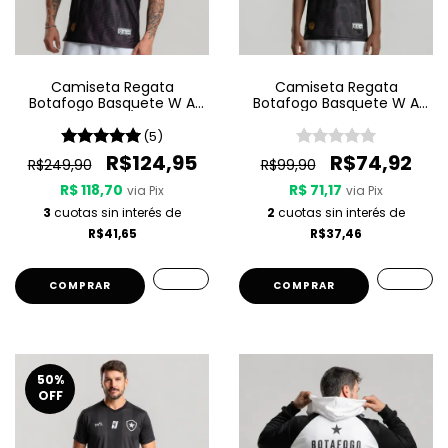
Camiseta Regata
Camiseta Regata
Botafogo Basquete W A
Botafogo Basquete W A
Sport Jogo 3 25/26 - Preta
Sport Jogo 3 25/26 - Preta
(5)
R$124,95
R$74,92
R$249,90
R$99,90
R$ 118,70
R$ 71,17
via Pix
via Pix
3
cuotas sin interés de
2
cuotas sin interés de
R$41,65
R$37,46
COMPRAR
COMPRAR
50
%
OFF