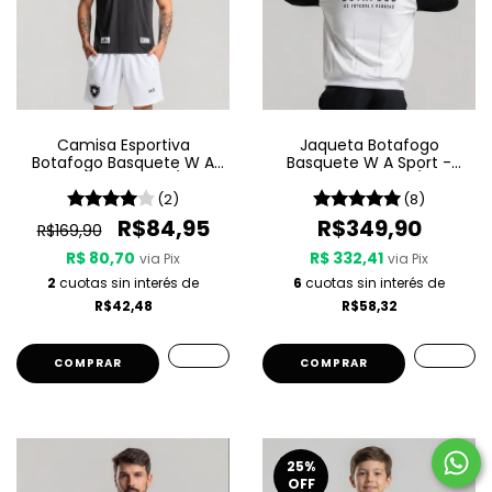
Camisa Esportiva
Jaqueta Botafogo
Botafogo Basquete W A
Basquete W A Sport -
Sport - Passeio 25/26 -
Light My Fire 25/26
Preta
(2)
(8)
R$84,95
R$349,90
R$169,90
R$ 80,70
R$ 332,41
via Pix
via Pix
2
cuotas sin interés de
6
cuotas sin interés de
R$42,48
R$58,32
COMPRAR
COMPRAR
25
%
OFF