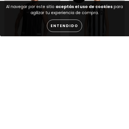
Al navegar por este sitio
aceptás el uso de cookies
para
agilizar tu experiencia de compra.
ENTENDIDO
Camiseta Regata
Camiseta Regata
Botafogo Basquete W A
Botafogo Basquete W A
Sport - Treino 25/26 -
Sport Jogo 1 25/26 -
Preta
Listrada
(4)
(1)
R$169,90
R$74,92
R$99,90
R$ 161,41
R$ 71,17
via Pix
via Pix
5
cuotas sin interés de
2
cuotas sin interés de
R$33,98
R$37,46
COMPRAR
COMPRAR