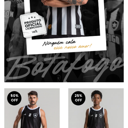
50
%
25
%
OFF
OFF