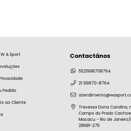
W A Sport
Contactános
evoluções
5521998708764
 Privacidade
21 99870-8764
u Pedido
atendimento@wasport.c
o ao Cliente
Travessa Dona Carolina, n
Campo do Prado Cachoei
ta
Macacu - Rio de Janeiro/B
28681-275