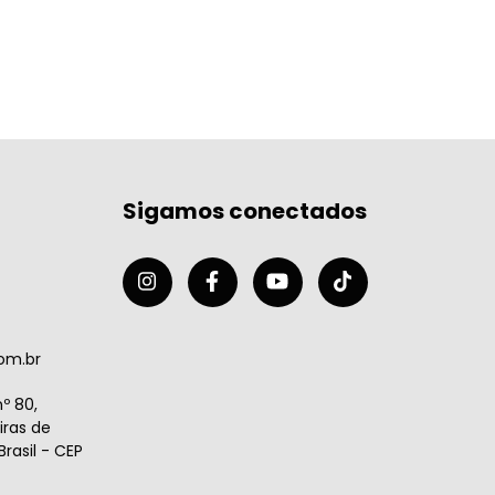
Sigamos conectados
om.br
º 80,
ras de
rasil - CEP