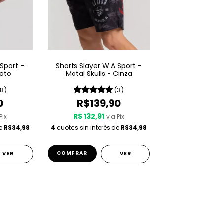
 Sport –
Shorts Slayer W A Sport -
reto
Metal Skulls - Cinza
(8)
(3)
0
R$139,90
R$ 132,91
Pix
via Pix
de
R$34,98
4
cuotas sin interés de
R$34,98
COMPRAR
VER
VER