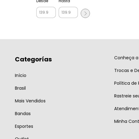
Desde
Hasta
Conheça a 
Categorías
Trocas e D
Início
Política de
Brasil
Rastreie se
Mais Vendidos
Atendiment
Bandas
Minha Con
Esportes
Outlet