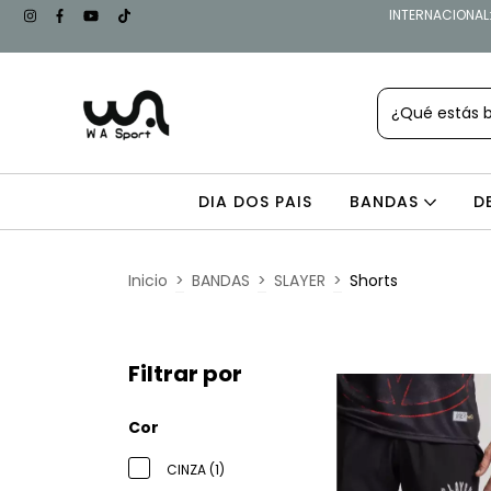
INTERNACIONAL: 
DIA DOS PAIS
BANDAS
D
Inicio
>
BANDAS
>
SLAYER
>
Shorts
Filtrar por
Cor
CINZA (1)