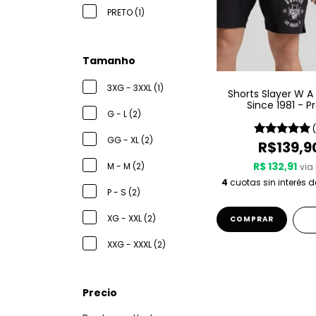
PRETO (1)
Tamanho
3XG - 3XXL (1)
Shorts Slayer W A
Since 1981 - P
G - L (2)
GG - XL (2)
R$139,9
R$ 132,91
M - M (2)
via 
4
cuotas sin interés 
P - S (2)
XG - XXL (2)
COMPRAR
XXG - XXXL (2)
Precio