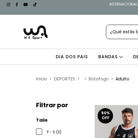
INTERNACIONAL: 
DIA DOS PAIS
BANDAS
D
Inicio
>
DEPORTES
>
>
Botafogo
>
Adulto
Filtrar por
50
%
OFF
Talle
P - S (3)