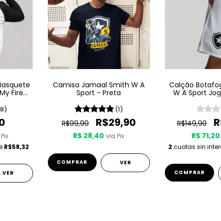
Basquete
Camisa Jamaal Smith W A
Calção Botafo
My Fire
Sport - Preta
W A Sport Jog
Bran
(8)
(1)
0
R$29,90
R
R$99,90
R$149,90
R$ 28,40
R$ 71,20
 Pix
via Pix
de
R$58,32
2
cuotas sin inte
COMPRAR
VER
COMPRAR
VER