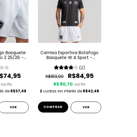
go Basquete
Camisa Esportiva Botafogo
o 2 25/26 -
Basquete W A Sport -
co
Passeio 25/26 - Preta
(2)
$74,95
R$84,95
R$169,90
R$ 80,70
via Pix
via Pix
rés de
R$37,48
2
cuotas sin interés de
R$42,48
COMPRAR
VER
VER