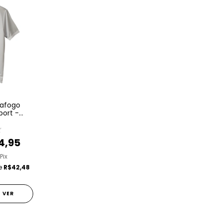
tafogo
port -
 Cinza
4,95
Pix
de
R$42,48
VER