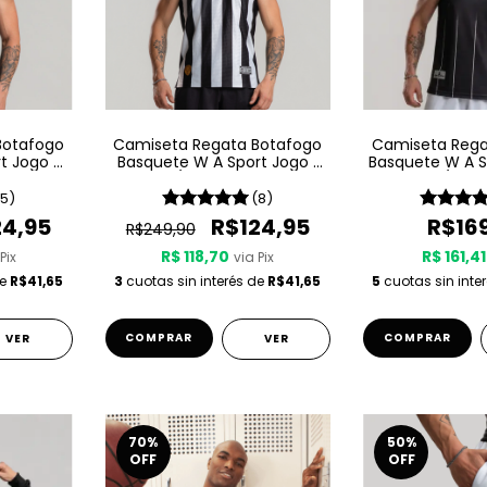
Botafogo
Camiseta Regata Botafogo
Camiseta Rega
t Jogo 3
Basquete W A Sport Jogo 1
Basquete W A S
ta
25/26 - Listrada
25/26 -
(5)
(8)
24,95
R$124,95
R$16
R$249,90
R$ 118,70
R$ 161,41
Pix
via Pix
de
R$41,65
3
cuotas sin interés de
R$41,65
5
cuotas sin inte
COMPRAR
COMPRAR
VER
VER
70
%
50
%
OFF
OFF