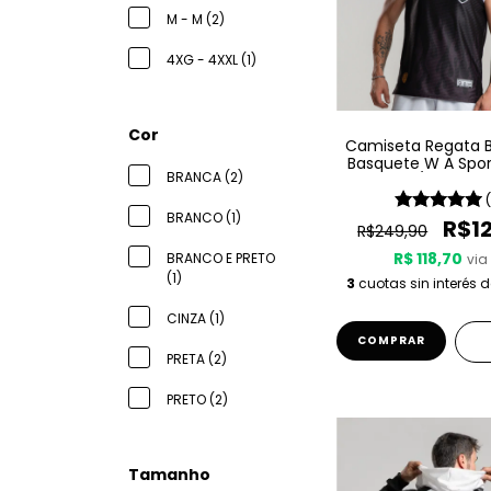
M - M (2)
4XG - 4XXL (1)
Cor
Camiseta Regata 
Basquete W A Spor
BRANCA (2)
25/26 - Pre
BRANCO (1)
R$1
R$249,90
R$ 118,70
BRANCO E PRETO
via 
(1)
3
cuotas sin interés 
CINZA (1)
COMPRAR
PRETA (2)
PRETO (2)
Tamanho