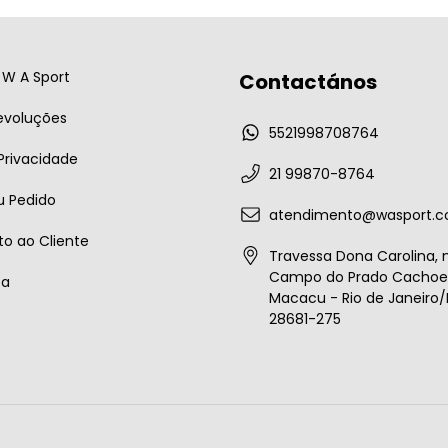
W A Sport
Contactános
evoluções
5521998708764
 Privacidade
21 99870-8764
u Pedido
atendimento@wasport.c
o ao Cliente
Travessa Dona Carolina, n
Campo do Prado Cachoei
ta
Macacu - Rio de Janeiro/B
28681-275