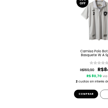
OFF
Camisa Polo Bo
Basquete W A S
Viagem 1 25/26 -
R$8
R$169,90
R$ 80,70
via 
2
cuotas sin interés 
COMPRAR