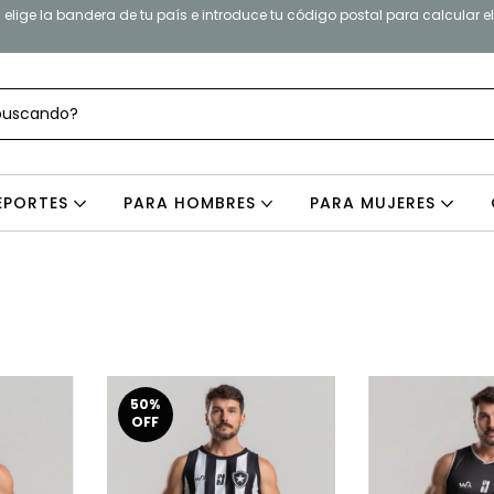
elige la bandera de tu país e introduce tu código postal para calcular e
EPORTES
PARA HOMBRES
PARA MUJERES
50
%
OFF