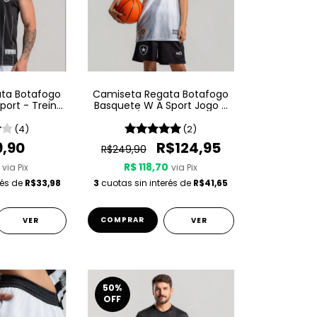
ta Botafogo
Camiseta Regata Botafogo
port - Treino
Basquete W A Sport Jogo 2
 Preta
25/26 - Branca
(4)
(2)
9,90
R$124,95
R$249,90
R$ 118,70
via Pix
via Pix
rés de
R$33,98
3
cuotas sin interés de
R$41,65
COMPRAR
VER
VER
50
%
OFF