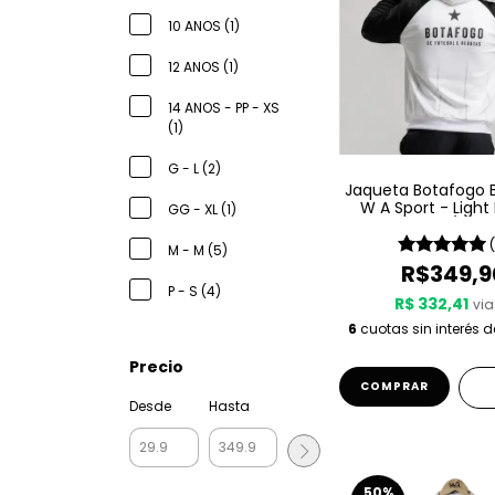
10 ANOS (1)
12 ANOS (1)
14 ANOS - PP - XS
(1)
G - L (2)
Jaqueta Botafogo 
W A Sport - Light 
GG - XL (1)
25/26
M - M (5)
R$349,9
P - S (4)
R$ 332,41
via
6
cuotas sin interés 
Precio
COMPRAR
Desde
Hasta
50
%