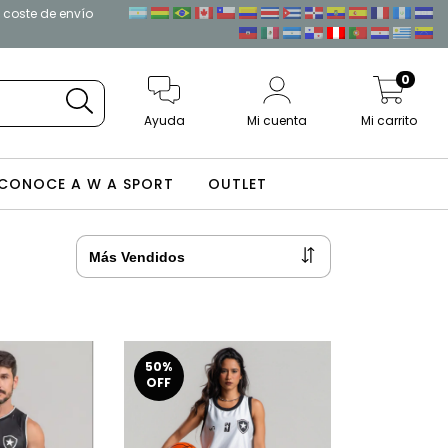
l coste de envío
0
Ayuda
Mi cuenta
Mi carrito
CONOCE A W A SPORT
OUTLET
50
%
OFF