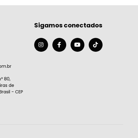
Sigamos conectados
om.br
º 80,
ras de
rasil - CEP