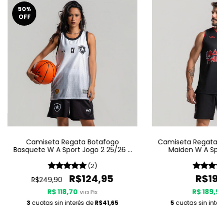
50
%
OFF
Camiseta Regata Botafogo
Camiseta Regata 
Basquete W A Sport Jogo 2 25/26 -
Maiden W A Sp
Branca
(2)
R$124,95
R$19
R$249,90
R$ 118,70
R$ 189,
via Pix
3
cuotas sin interés de
R$41,65
5
cuotas sin in