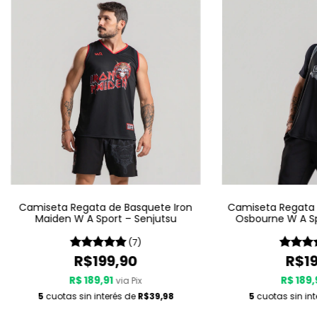
Camiseta Regata de Basquete Iron
Camiseta Regata 
Maiden W A Sport – Senjutsu
Osbourne W A Sp
(7)
R$199,90
R$19
R$ 189,91
R$ 189,
via Pix
5
cuotas sin interés de
R$39,98
5
cuotas sin in