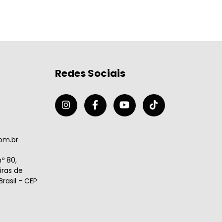
Redes Sociais
om.br
º 80,
ras de
rasil - CEP