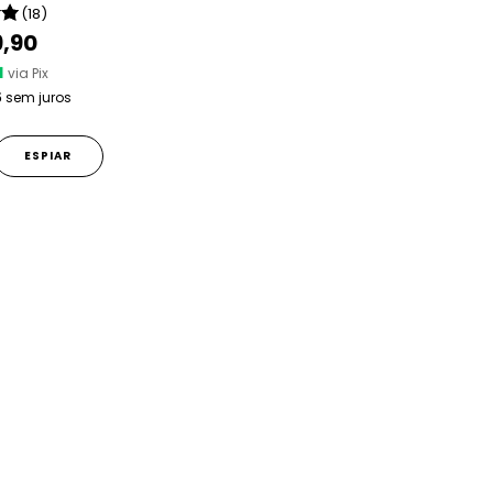
(18)
9,90
1
via Pix
5
sem juros
ESPIAR