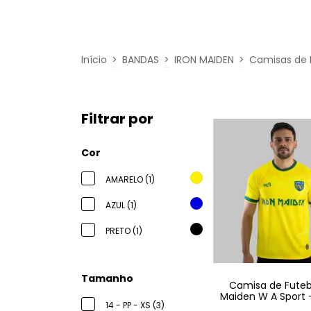
Início
>
BANDAS
>
IRON MAIDEN
>
Camisas de 
Filtrar por
Cor
AMARELO (1)
AZUL (1)
PRETO (1)
Tamanho
Camisa de Futebo
Maiden W A Sport –
14 - PP - XS (3)
Amarela