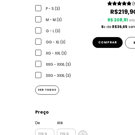
(
P - S (3)
R$219,9
R$ 208,91
M - M (3)
via
6
x de
R$36,65
sem
G - L (3)
GG - XL (3)
COMPRAR
XG - XXL (3)
XXG - XXXL (3)
3XG - 3XXL (3)
VER TODOS
Preço
De
Até