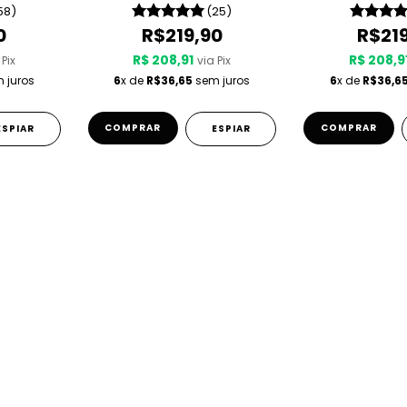
58)
(25)
0
R$219,90
R$21
R$ 208,91
R$ 208,9
 Pix
via Pix
 juros
6
x de
R$36,65
sem juros
6
x de
R$36,6
COMPRAR
COMPRAR
ESPIAR
ESPIAR