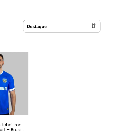
tebol Iron
rt – Brasil -
l