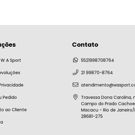
ações
Contato
W A Sport
5521998708764
evoluções
21 99870-8764
 Privacidade
atendimento@wasport.c
u Pedido
Travessa Dona Carolina, n
Campo do Prado Cachoei
o ao Cliente
Macacu - Rio de Janeiro/B
28681-275
ta