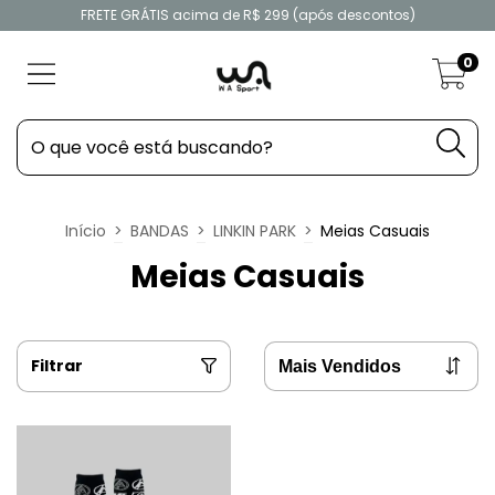
FRETE GRÁTIS acima de R$ 299 (após descontos)
0
Início
>
BANDAS
>
LINKIN PARK
>
Meias Casuais
Meias Casuais
Filtrar