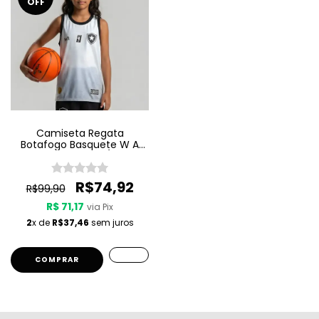
OFF
Camiseta Regata
Botafogo Basquete W A
Sport Jogo 2 25/26 -
Branca - Infantil
R$74,92
R$99,90
R$ 71,17
via Pix
2
x de
R$37,46
sem juros
COMPRAR