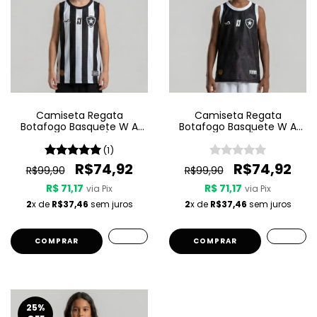
Camiseta Regata
Camiseta Regata
Botafogo Basquete W A
Botafogo Basquete W A
Sport Jogo 1 25/26 -
Sport Jogo 3 25/26 - Preta
Listrada - Infantil
- Infantil
(1)
R$74,92
R$74,92
R$99,90
R$99,90
R$ 71,17
R$ 71,17
via Pix
via Pix
2
x de
R$37,46
sem juros
2
x de
R$37,46
sem juros
COMPRAR
COMPRAR
25
%