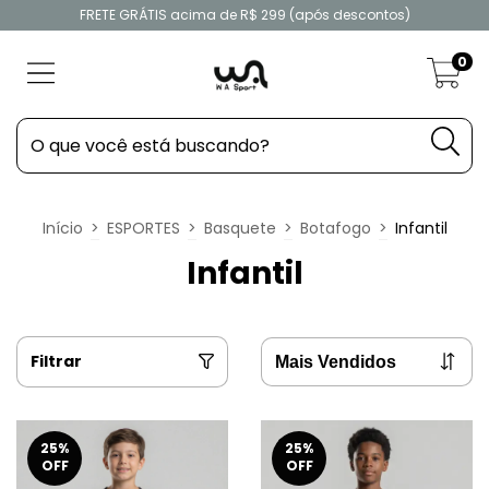
FRETE GRÁTIS acima de R$ 299 (após descontos)
0
Início
>
ESPORTES
>
Basquete
>
Botafogo
>
Infantil
Infantil
Filtrar
25
%
25
%
OFF
OFF