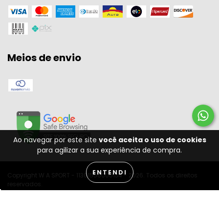
Meios de envio
Ao navegar por este site
você aceita o uso de cookies
para agilizar a sua experiência de compra.
ENTENDI
Copyright W A SPORT - 11301556000134 - 2026. Todos os direitos
reservados.
Desenvolvido por: