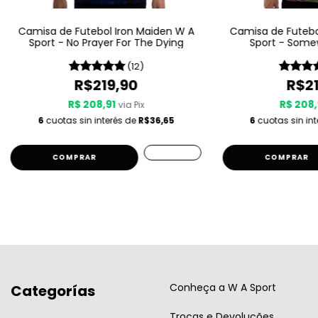
Camisa de Futebol Iron Maiden W A
Camisa de Futebo
Sport - No Prayer For The Dying
Sport - Some
(12)
R$219,90
R$21
R$ 208,91
R$ 208,
via Pix
6
cuotas sin interés de
R$36,65
6
cuotas sin in
COMPRAR
COMPRAR
Conheça a W A Sport
Categorías
Trocas e Devoluções