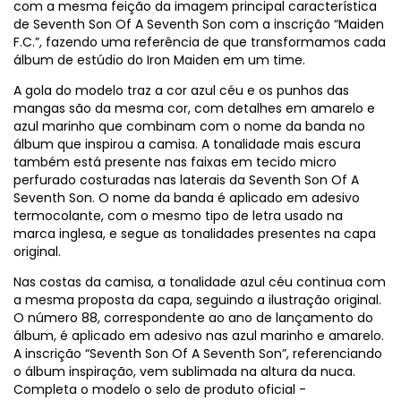
com a mesma feição da imagem principal característica
de Seventh Son Of A Seventh Son com a inscrição “Maiden
F.C.”, fazendo uma referência de que transformamos cada
álbum de estúdio do Iron Maiden em um time.
A gola do modelo traz a cor azul céu e os punhos das
mangas são da mesma cor, com detalhes em amarelo e
azul marinho que combinam com o nome da banda no
álbum que inspirou a camisa. A tonalidade mais escura
também está presente nas faixas em tecido micro
perfurado costuradas nas laterais da Seventh Son Of A
Seventh Son. O nome da banda é aplicado em adesivo
termocolante, com o mesmo tipo de letra usado na
marca inglesa, e segue as tonalidades presentes na capa
original.
Nas costas da camisa, a tonalidade azul céu continua com
a mesma proposta da capa, seguindo a ilustração original.
O número 88, correspondente ao ano de lançamento do
álbum, é aplicado em adesivo nas azul marinho e amarelo.
A inscrição “Seventh Son Of A Seventh Son”, referenciando
o álbum inspiração, vem sublimada na altura da nuca.
Completa o modelo o selo de produto oficial -