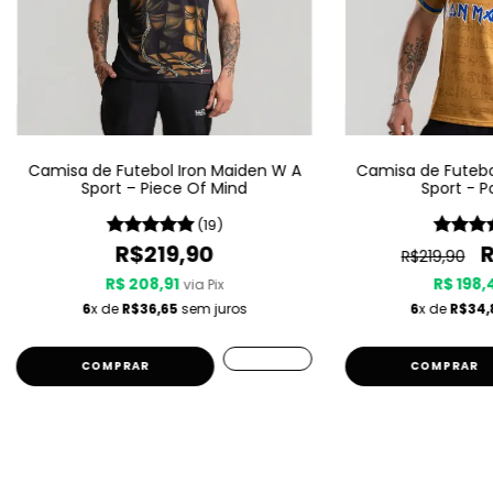
Camisa de Futebol Iron Maiden W A
Camisa de Futebo
Sport – Piece Of Mind
Sport - P
(19)
R$219,90
R$219,90
R$ 208,91
R$ 198,
via Pix
6
x de
R$36,65
sem juros
6
x de
R$34,
COMPRAR
COMPRAR