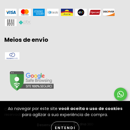
Meios de envio
Ao navegar por este site
você aceita o uso de cookies
Copyright W A SPORT - 11301556000134 - 2026. Todos os direitos
para agilizar a sua experiência de compra.
reservados.
Desenvolvido por:
ENTENDI