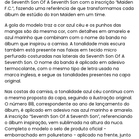
de Seventh Son Of A Seventh Son com a inscrição “Maiden
F.C.”, fazendo uma referência de que transformamos cada
álbum de estúdio do Iron Maiden em um time.
A gola do modelo traz a cor azul céu e os punhos das
mangas são da mesma cor, com detalhes em amarelo e
azul marinho que combinam com o nome da banda no
álbum que inspirou a camisa. A tonalidade mais escura
também está presente nas faixas em tecido micro
perfurado costuradas nas laterais da Seventh Son Of A
Seventh Son. O nome da banda é aplicado em adesivo
termocolante, com o mesmo tipo de letra usado na
marca inglesa, e segue as tonalidades presentes na capa
original.
Nas costas da camisa, a tonalidade azul céu continua com
a mesma proposta da capa, seguindo a ilustração original.
O número 88, correspondente ao ano de lançamento do
álbum, é aplicado em adesivo nas azul marinho e amarelo.
A inscrição “Seventh Son Of A Seventh Son”, referenciando
o álbum inspiração, vem sublimada na altura da nuca.
Completa o modelo o selo de produto oficial -
emborrachado em poliuretano - aplicado na frente, junto