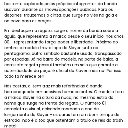
bastante explorada pelos próprios integrantes da banda
usavam durante os shows/aparições públicas. Para os
detalhes, trouxemos o cinza, que surge no viés na gola e
na cava para os braços.
Em destaque na regata, surge o nome da banda sobre a
águia, que representa a marca desde o seu início, nos anos
80 - representando força, poder e liberdade.. Próximo ao
ombro, o modelo traz a logo do Slayer junto ao
pentagrama, outro símbolo bastante usado, transpassado
por espadas. Já na barra do modelo, na parte de baixo, a
camiseta regata possui também um selo que garante a
autenticidade da peça: é oficial do Slayer mesmo! Por isso
todo fã merece ter!
Nas costas, o item traz mais referências à banda
homenageada em adesivos termocolantes. O modelo tem
a marca Slayer na altura da nuca, no mesmo estilo do
nome que surge na frente da regata. O número 81
completa o visual, deixando marcado o ano de
lançamento do Slayer - os caras tem um bom tempo de
estrada…não é à toa que ostentam o título de reis do trash
metal!