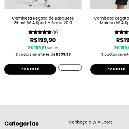
Camiseta Regata de Basquete
Camiseta Regata 
Ghost W A Sport – Since 2010
Maiden W A Sp
(6)
R$199,90
R$19
R$ 189,91
R$ 189,
via Pix
5
cuotas sin interés de
R$39,98
5
cuotas sin in
COMPRAR
COMPRAR
Conheça a W A Sport
Categorías