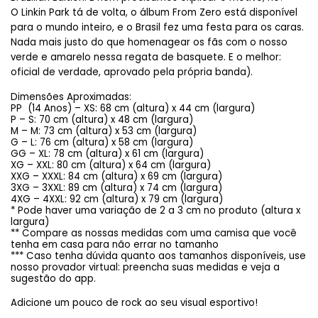
O Linkin Park tá de volta, o álbum From Zero está disponível 
para o mundo inteiro, e o Brasil fez uma festa para os caras. 
Nada mais justo do que homenagear os fãs com o nosso 
verde e amarelo nessa regata de basquete. E o melhor: 
oficial de verdade, aprovado pela própria banda).
Dimensões Aproximadas:
PP  (14 Anos) – XS: 68 cm (altura) x 44 cm (largura)
P – S: 70 cm (altura) x 48 cm (largura)
M – M: 73 cm (altura) x 53 cm (largura)
G – L: 76 cm (altura) x 58 cm (largura)
GG – XL: 78 cm (altura) x 61 cm (largura)
XG – XXL: 80 cm (altura) x 64 cm (largura)
XXG – XXXL: 84 cm (altura) x 69 cm (largura)
3XG – 3XXL: 89 cm (altura) x 74 cm (largura)
4XG – 4XXL: 92 cm (altura) x 79 cm (largura)
* Pode haver uma variação de 2 a 3 cm no produto (altura x 
largura)
** Compare as nossas medidas com uma camisa que você 
tenha em casa para não errar no tamanho
*** Caso tenha dúvida quanto aos tamanhos disponíveis, use 
nosso provador virtual: preencha suas medidas e veja a 
sugestão do app.
A
dicione um pouco de rock ao seu visual esportivo!