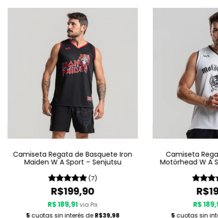
Camiseta Regata de Basquete Iron
Camiseta Rega
Maiden W A Sport – Senjutsu
Motörhead W A Sp
LI
(7)
R$199,90
R$19
R$ 189,91
R$ 189,
via Pix
5
cuotas sin interés de
R$39,98
5
cuotas sin in