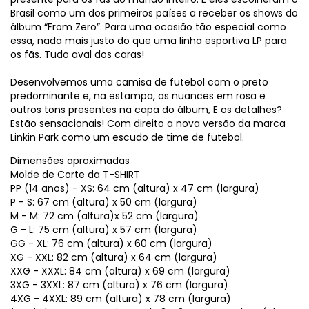
Brasil como um dos primeiros países a receber os shows do
álbum “From Zero”. Para uma ocasião tão especial como
essa, nada mais justo do que uma linha esportiva LP para
os fãs. Tudo aval dos caras!
Desenvolvemos uma camisa de futebol com o preto
predominante e, na estampa, as nuances em rosa e
outros tons presentes na capa do álbum, E os detalhes?
Estão sensacionais! Com direito a nova versão da marca
Linkin Park como um escudo de time de futebol.
Dimensões aproximadas
Molde de Corte da T-SHIRT
PP (14 anos) - XS: 64 cm (altura) x 47 cm (largura)
P - S: 67 cm (altura) x 50 cm (largura)
M - M: 72 cm (altura)x 52 cm (largura)
G - L: 75 cm (altura) x 57 cm (largura)
GG - XL: 76 cm (altura) x 60 cm (largura)
XG - XXL: 82 cm (altura) x 64 cm (largura)
XXG - XXXL: 84 cm (altura) x 69 cm (largura)
3XG - 3XXL: 87 cm (altura) x 76 cm (largura)
4XG - 4XXL: 89 cm (altura) x 78 cm (largura)