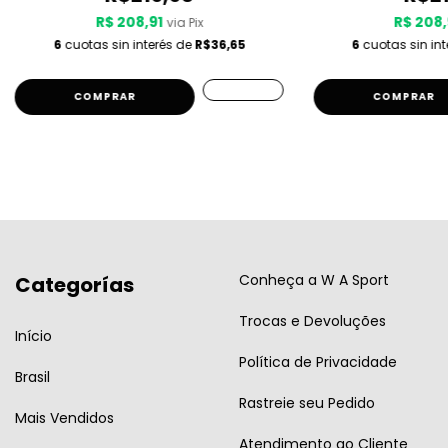
R$ 208,91
R$ 208,
via Pix
6
cuotas sin interés de
R$36,65
6
cuotas sin in
COMPRAR
COMPRAR
Conheça a W A Sport
Categorías
Trocas e Devoluções
Início
Política de Privacidade
Brasil
Rastreie seu Pedido
Mais Vendidos
Atendimento ao Cliente