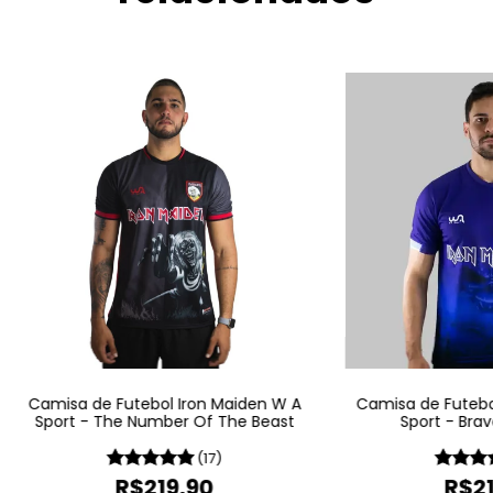
Camisa de Futebol Iron Maiden W A
Camisa de Futebo
Sport - The Number Of The Beast
Sport - Bra
(17)
R$219,90
R$21