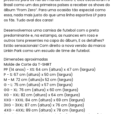
Brasil como um dos primeiros países a receber os shows do
álbum “From Zero”. Para uma ocasião tão especial como
essa, nada mais justo do que uma linha esportiva LP para
os fãs. Tudo aval dos caras!
Desenvolvemos uma camisa de futebol com o preto
predominante e, na estampa, as nuances em rosa e
outros tons presentes na capa do álbum, E os detalhes?
Estão sensacionais! Com direito a nova versão da marca
Linkin Park como um escudo de time de futebol.
Dimensões aproximadas
Molde de Corte da T-SHIRT
PP (14 anos) - XS: 64 cm (altura) x 47 cm (largura)
P - S: 67 cm (altura) x 50 cm (largura)
M - M: 72 cm (altura)x 52 cm (largura)
G - L: 75 cm (altura) x 57 cm (largura)
GG - XL: 76 cm (altura) x 60 cm (largura)
XG - XXL: 82 cm (altura) x 64 cm (largura)
XXG - XXXL: 84 cm (altura) x 69 cm (largura)
3XG - 3XXL: 87 cm (altura) x 76 cm (largura)
4XG - 4XXL: 89 cm (altura) x 78 cm (largura)