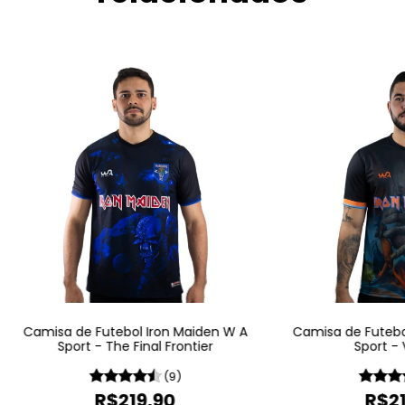
Camisa de Futebol Iron Maiden W A
Camisa de Futebo
Sport - The Final Frontier
Sport - V
(9)
R$219,90
R$21