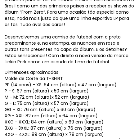
Brasil como um dos primeiros países a receber os shows do
álbum “From Zero”. Para uma ocasião tão especial como
essa, nada mais justo do que uma linha esportiva LP para
os fãs. Tudo aval dos caras!
Desenvolvemos uma camisa de futebol com o preto
predominante e, na estampa, as nuances em rosa e
outros tons presentes na capa do álbum, E os detalhes?
Estão sensacionais! Com direito a nova versão da marca
Linkin Park como um escudo de time de futebol.
Dimensões aproximadas
Molde de Corte da T-SHIRT
PP (14 anos) - XS: 64 cm (altura) x 47 cm (largura)
P - S: 67 cm (altura) x 50 cm (largura)
M - M: 72 cm (altura)x 52 cm (largura)
G - L: 75 cm (altura) x 57 cm (largura)
GG - XL: 76 cm (altura) x 60 cm (largura)
XG - XXL: 82 cm (altura) x 64 cm (largura)
XXG - XXXL: 84 cm (altura) x 69 cm (largura)
3XG - 3XXL: 87 cm (altura) x 76 cm (largura)
4XG - 4XXL: 89 cm (altura) x 78 cm (largura)