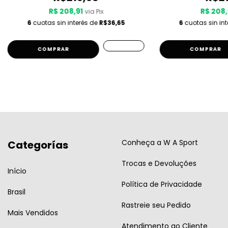
R$ 208,91
R$ 208,
via Pix
6
cuotas sin interés de
R$36,65
6
cuotas sin in
COMPRAR
COMPRAR
Conheça a W A Sport
Categorías
Trocas e Devoluções
Início
Política de Privacidade
Brasil
Rastreie seu Pedido
Mais Vendidos
Atendimento ao Cliente