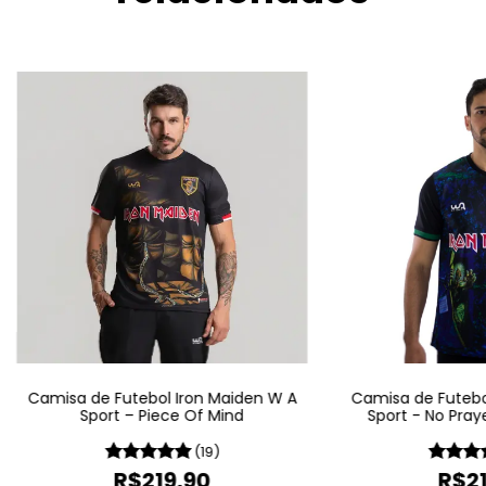
Camisa de Futebol Iron Maiden W A
Camisa de Futebo
Sport – Piece Of Mind
Sport - No Pray
(19)
R$219,90
R$21