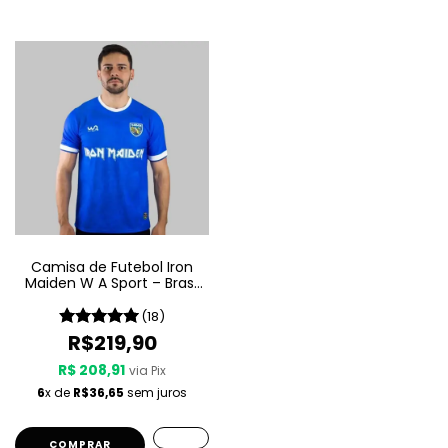
Camisa de Futebol Iron
Maiden W A Sport – Brasil
- Azul
(18)
R$219,90
R$ 208,91
via Pix
6
x de
R$36,65
sem juros
COMPRAR