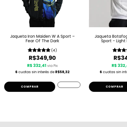
Jaqueta Iron Maiden W A Sport –
Jaqueta Botafo
Fear Of The Dark
Sport - Light
(4)
R$349,90
R$34
R$ 332,41
R$ 332,
via Pix
6
cuotas sin interés de
R$58,32
6
cuotas sin in
COMPRAR
COMPRAR