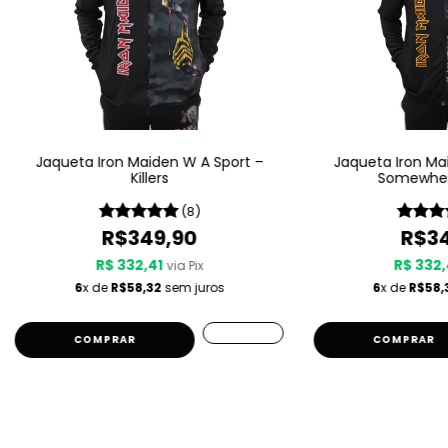
Jaqueta Iron Maiden W A Sport –
Jaqueta Iron Ma
Killers
Somewher
(8)
R$349,90
R$34
R$ 332,41
R$ 332,
via Pix
6
x de
R$58,32
sem juros
6
x de
R$58,
COMPRAR
COMPRAR