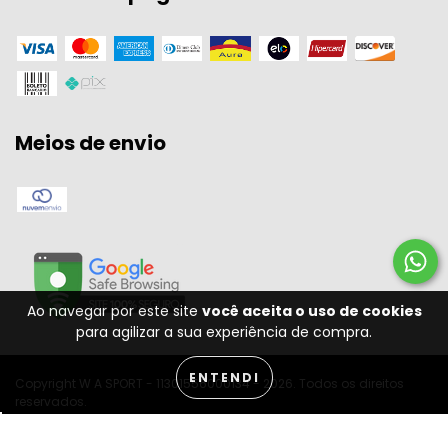
Meios de envio
Ao navegar por este site
você aceita o uso de cookies
para agilizar a sua experiência de compra.
ENTENDI
Copyright W A SPORT - 11301556000134 - 2026. Todos os direitos
reservados.
Desenvolvido por: