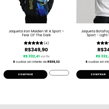
Jaqueta Iron Maiden W A Sport –
Jaqueta Botafo
Fear Of The Dark
Sport - Light
(4)
R$349,90
R$34
R$ 332,41
R$ 332,
via Pix
6
cuotas sin interés de
R$58,32
6
cuotas sin in
COMPRAR
COMPRAR