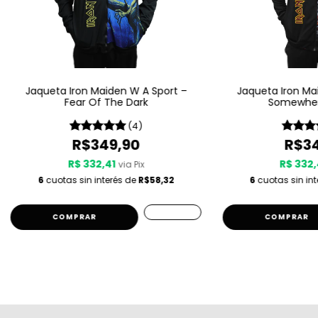
Jaqueta Iron Maiden W A Sport –
Jaqueta Iron Ma
Fear Of The Dark
Somewher
(4)
R$349,90
R$34
R$ 332,41
R$ 332,
via Pix
6
cuotas sin interés de
R$58,32
6
cuotas sin in
COMPRAR
COMPRAR