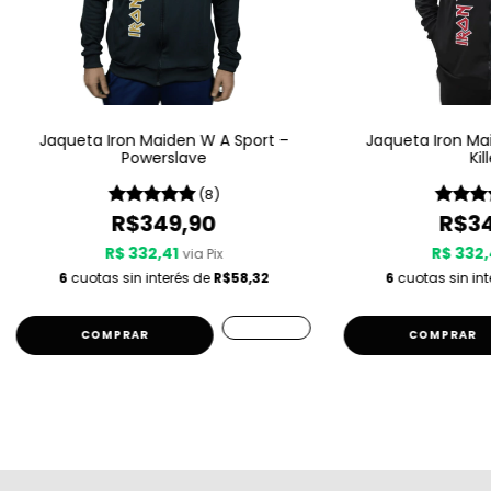
Jaqueta Iron Maiden W A Sport –
Jaqueta Iron Ma
Powerslave
Kil
(8)
R$349,90
R$34
R$ 332,41
R$ 332,
via Pix
6
cuotas sin interés de
R$58,32
6
cuotas sin in
COMPRAR
COMPRAR