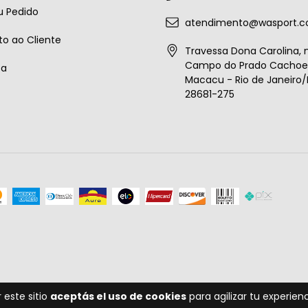
u Pedido
atendimento@wasport.c
o ao Cliente
Travessa Dona Carolina, n
Campo do Prado Cachoei
ta
Macacu - Rio de Janeiro/B
28681-275
 este sitio
aceptás el uso de cookies
para agilizar tu experie