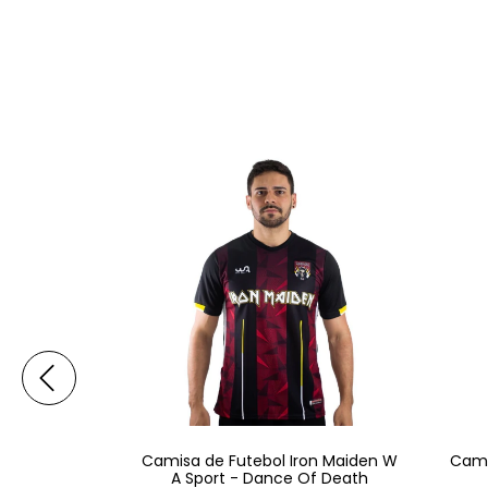
on Maiden W
Camisa de Futebol Iron Maiden W
Cami
Of Mind
A Sport - Dance Of Death