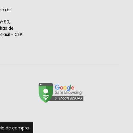
om.br
º 80,
ras de
rasil - CEP
ncia de compra.