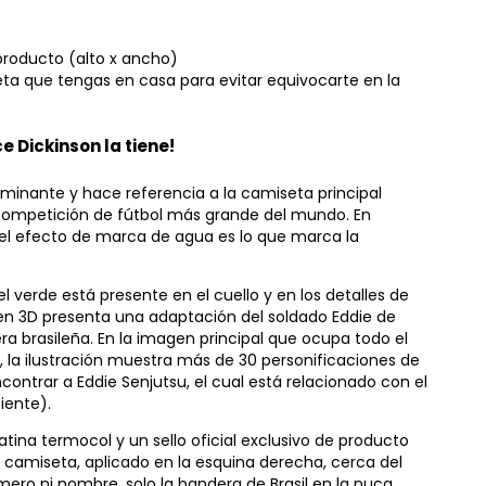
producto (alto x ancho)
a que tengas en casa para evitar equivocarte en la
e Dickinson la tiene!
ominante y hace referencia a la camiseta principal
a competición de fútbol más grande del mundo. En
n el efecto de marca de agua es lo que marca la
l verde está presente en el cuello y en los detalles de
en 3D presenta una adaptación del soldado Eddie de
ra brasileña. En la imagen principal que ocupa todo el
l, la ilustración muestra más de 30 personificaciones de
ontrar a Eddie Senjutsu, el cual está relacionado con el
iente).
tina termocol y un sello oficial exclusivo de producto
a camiseta, aplicado en la esquina derecha, cerca del
úmero ni nombre, solo la bandera de Brasil en la nuca.