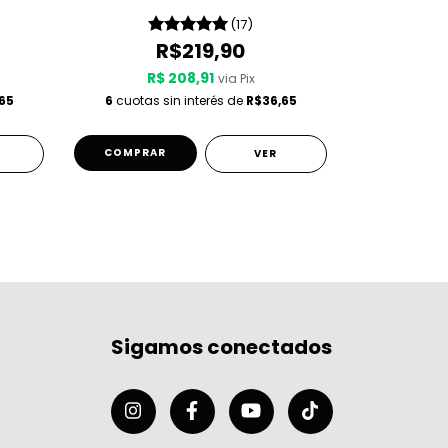
Beast
(17)
R$219,90
R$ 208,91
R$
via Pix
65
6
cuotas sin interés de
R$36,65
6
cuotas s
COMPRAR
COMPRA
VER
Sigamos conectados