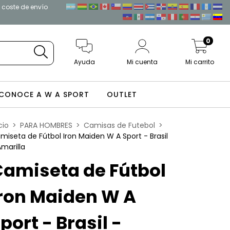
l coste de envío
0
Ayuda
Mi cuenta
Mi carrito
CONOCE A W A SPORT
OUTLET
cio
>
PARA HOMBRES
>
Camisas de Futebol
>
miseta de Fútbol Iron Maiden W A Sport - Brasil
Amarilla
amiseta de Fútbol
ron Maiden W A
port - Brasil -