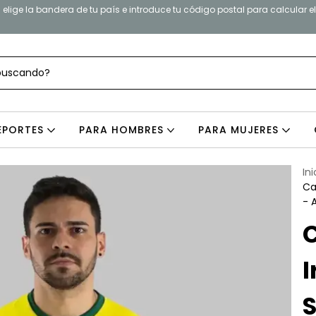
elige la bandera de tu país e introduce tu código postal para calcular e
EPORTES
PARA HOMBRES
PARA MUJERES
Ini
Ca
- 
C
I
S