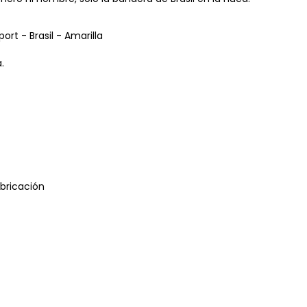
rt - Brasil - Amarilla
.
abricación