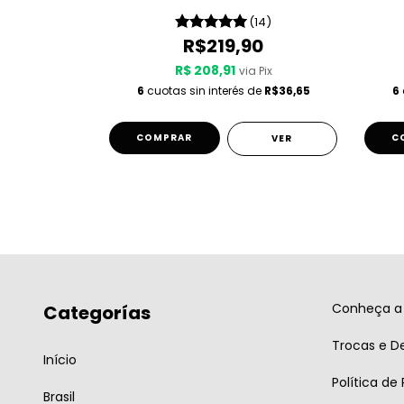
19)
(14)
0
R$219,90
R$ 208,91
 Pix
via Pix
de
R$36,65
6
cuotas sin interés de
R$36,65
6
COMPRAR
C
VER
VER
Conheça a 
Categorías
Trocas e D
Início
Política de
Brasil