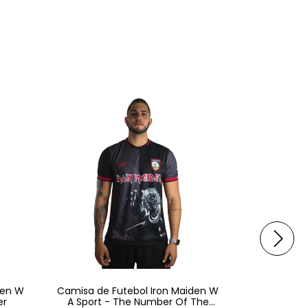
den W
Camisa de Futebol Iron Maiden W
Camisa de 
er
A Sport - The Number Of The
A 