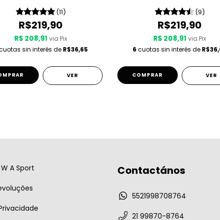
(11)
(9)
R$219,90
R$219,90
R$ 208,91
R$ 208,91
via Pix
via Pix
cuotas sin interés de
R$36,65
6
cuotas sin interés de
R$36,
OMPRAR
COMPRAR
VER
VER
W A Sport
Contactános
evoluções
5521998708764
 Privacidade
21 99870-8764