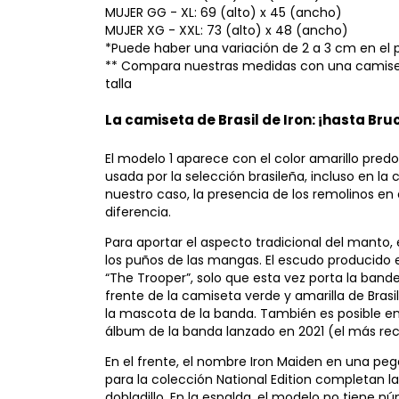
MUJER GG - XL: 69 (alto) x 45 (ancho)
MUJER XG - XXL: 73 (alto) x 48 (ancho)
*Puede haber una variación de 2 a 3 cm en el 
** Compara nuestras medidas con una camiset
talla
La camiseta de Brasil de Iron: ¡hasta Bruc
El modelo 1 aparece con el color amarillo pred
usada por la selección brasileña, incluso en l
nuestro caso, la presencia de los remolinos e
diferencia.
Para aportar el aspecto tradicional del manto, e
los puños de las mangas. El escudo producido 
“The Trooper”, solo que esta vez porta la bande
frente de la camiseta verde y amarilla de Brasi
la mascota de la banda. También es posible enc
álbum de la banda lanzado en 2021 (el más rec
En el frente, el nombre Iron Maiden en una pega
para la colección National Edition completan l
dobladillo. En la espalda, el modelo no tiene n