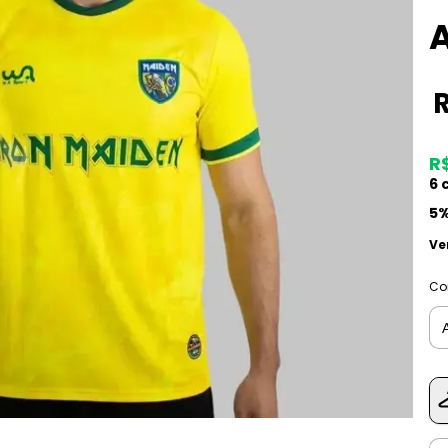
R
6
c
5%
Ve
Co