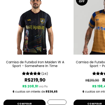
OFF
Camisa de Futebol Iron Maiden W A
Camisa de Futebo
Sport - Somewhere In Time
Sport - P
(24)
R$219,90
R$219,90
R$ 208,91
R$ 198,
via Pix
6
cuotas sin interés de
R$36,65
6
cuotas sin in
COMPRAR
COMPRAR