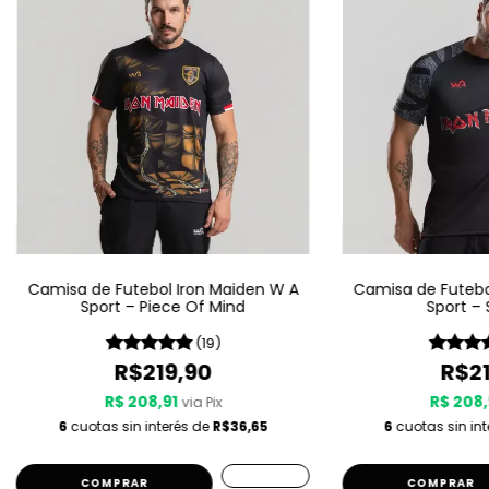
Camisa de Futebol Iron Maiden W A
Camisa de Futebo
Sport – Piece Of Mind
Sport – 
(19)
R$219,90
R$21
R$ 208,91
R$ 208,
via Pix
6
cuotas sin interés de
R$36,65
6
cuotas sin in
COMPRAR
COMPRAR