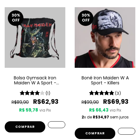
30
%
30
%
OFF
OFF
Bolsa Gymsack Iron
Boné Iron Maiden W A
Maiden W A Sport -
Sport - Killers
Senjutsu
(1)
(3)
R$62,93
R$69,93
R$89,90
R$99,90
R$ 59,78
R$ 66,43
via Pix
via Pix
2
x de
R$34,97
sem juros