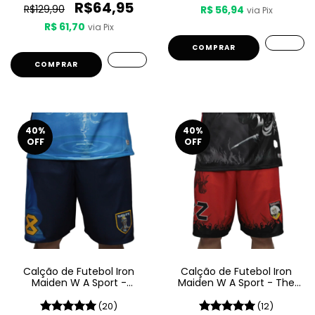
R$64,95
R$129,90
R$ 56,94
via Pix
R$ 61,70
via Pix
COMPRAR
COMPRAR
40
%
40
%
OFF
OFF
Calção de Futebol Iron
Calção de Futebol Iron
Maiden W A Sport -
Maiden W A Sport - The
Seventh Son Of A Seventh
Number Of The Beast
Son
(20)
(12)