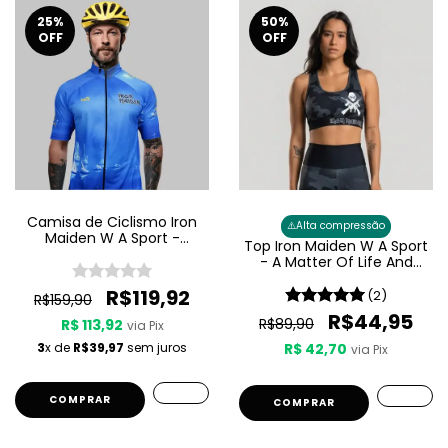
25
%
50
%
OFF
OFF
Camisa de Ciclismo Iron
⚠️
Alta compressão
Maiden W A Sport -
Top Iron Maiden W A Sport
Seventh Son Of A Seventh
- A Matter Of Life And
Son
Death Feminino
R$119,92
(2)
R$159,90
R$44,95
R$89,90
R$ 113,92
via Pix
3
x de
R$39,97
sem juros
R$ 42,70
via Pix
COMPRAR
COMPRAR