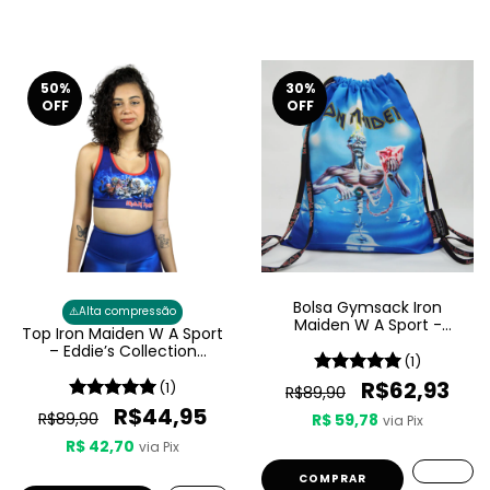
50
%
30
%
OFF
OFF
Bolsa Gymsack Iron
⚠️
Alta compressão
Maiden W A Sport -
Top Iron Maiden W A Sport
Seventh Son Of A Seventh
– Eddie’s Collection
Son
(1)
Feminino
R$62,93
(1)
R$89,90
R$44,95
R$89,90
R$ 59,78
via Pix
R$ 42,70
via Pix