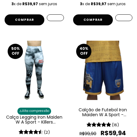
3
x de
R$39,97
sem juros
3
x de
R$39,97
sem juros
COMPRAR
COMPRAR
50
%
40
%
OFF
OFF
Calção de Futebol Iron
⚠️
Alta compressão
Maiden W A Sport -
Calça Legging Iron Maiden
Powerslave
W A Sport - Killers
(16)
Feminina
R$59,94
(2)
R$99,90