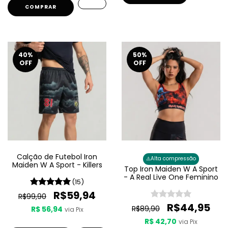
COMPRAR
40
%
50
%
OFF
OFF
Calção de Futebol Iron
⚠️
Alta compressão
Maiden W A Sport - Killers
Top Iron Maiden W A Sport
- A Real Live One Feminino
(15)
R$59,94
R$99,90
R$44,95
R$89,90
R$ 56,94
via Pix
R$ 42,70
via Pix