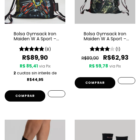
Bolsa Gymsack Iron
Bolsa Gymsack Iron
Maiden W A Sport –
Maiden W A Sport –
Somewhere In Time
Senjutsu
(8)
(1)
R$89,90
R$62,93
R$89,90
R$ 85,41
R$ 59,78
via Pix
via Pix
2
cuotas sin interés de
R$44,95