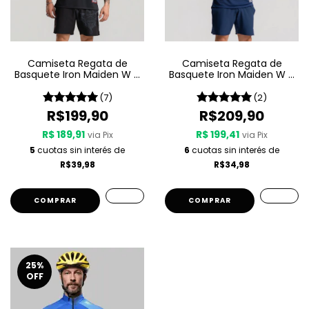
Camiseta Regata de
Camiseta Regata de
Basquete Iron Maiden W A
Basquete Iron Maiden W A
Sport – Senjutsu
Sport – Seventh Son Of A
Seventh Son
(7)
(2)
R$199,90
R$209,90
R$ 189,91
R$ 199,41
via Pix
via Pix
5
cuotas sin interés de
6
cuotas sin interés de
R$39,98
R$34,98
COMPRAR
COMPRAR
25
%
OFF