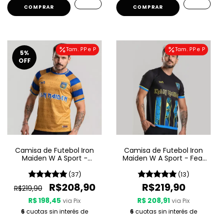
COMPRAR
COMPRAR
Tam. PP e P
Tam. PP e P
5
%
OFF
Camisa de Futebol Iron
Camisa de Futebol Iron
Maiden W A Sport -
Maiden W A Sport - Fear
Powerslave
Of The Dark
(37)
(13)
R$208,90
R$219,90
R$219,90
R$ 198,45
R$ 208,91
via Pix
via Pix
6
cuotas sin interés de
6
cuotas sin interés de