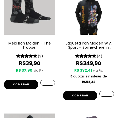
Meia Iron Maiden - The
Jaqueta Iron Maiden W A
Trooper
Sport – Somewhere In
Time
(3)
(4)
R$39,90
R$349,90
R$ 37,90
R$ 332,41
via Pix
via Pix
6
cuotas sin interés de
R$58,32
COMPRAR
COMPRAR