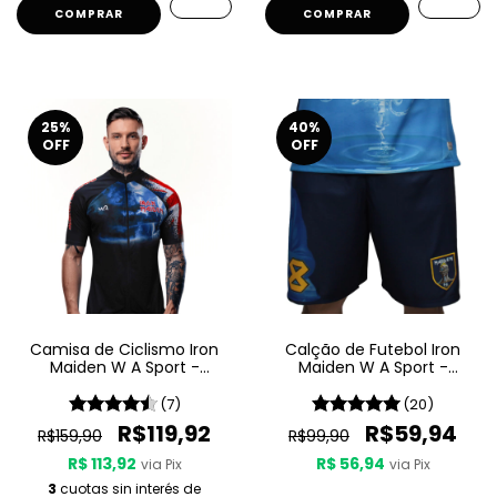
COMPRAR
25
%
40
%
OFF
OFF
Camisa de Ciclismo Iron
Calção de Futebol Iron
Maiden W A Sport -
Maiden W A Sport -
Maiden England
Seventh Son Of A Seventh
Son
(7)
(20)
R$119,92
R$59,94
R$159,90
R$99,90
R$ 113,92
R$ 56,94
via Pix
via Pix
3
cuotas sin interés de