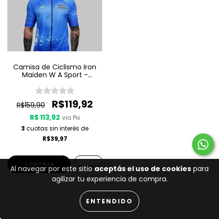
Camisa de Ciclismo Iron
Maiden W A Sport -
Seventh Son Of A Seventh
Son
R$119,92
R$159,90
R$ 113,92
via Pix
3
cuotas sin interés de
R$39,97
COMPRAR
Al navegar por este sitio
aceptás el uso de cookies
para
agilizar tu experiencia de compra.
ENTENDIDO