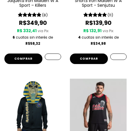
Jaqueta Iron Maiden W A
Shorts Iron Maiden W A
Sport – Killers
Sport - Senjutsu
(8)
(11)
R$349,90
R$139,90
R$ 332,41
R$ 132,91
via Pix
via Pix
6
cuotas sin interés de
4
cuotas sin interés de
R$58,32
R$34,98
COMPRAR
COMPRAR