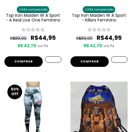
⚠️
⚠️
Alta compressão
Alta compressão
Top Iron Maiden W A Sport
Top Iron Maiden W A Sport
- A Real Live One Feminino
- Killers Feminino
R$44,95
R$44,95
R$89,90
R$89,90
R$ 42,70
R$ 42,70
via Pix
via Pix
COMPRAR
COMPRAR
50
%
OFF