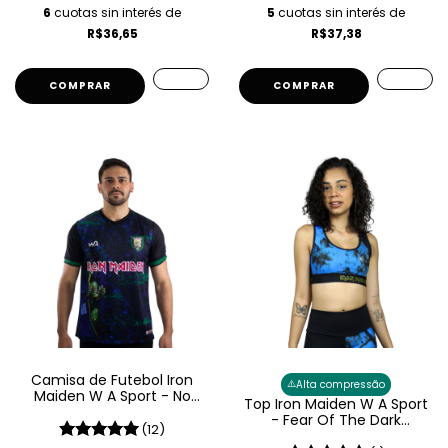
6
cuotas sin interés de
5
cuotas sin interés de
R$36,65
R$37,38
COMPRAR
COMPRAR
Camisa de Futebol Iron
⚠️
Alta compressão
Maiden W A Sport - No
Top Iron Maiden W A Sport
Prayer For The Dying
- Fear Of The Dark
(12)
Feminino