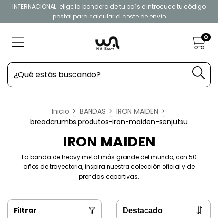
INTERNACIONAL: elige la bandera de tu país e introduce tu código
postal para calcular el coste de envío
0
Inicio
>
BANDAS
>
IRON MAIDEN
>
breadcrumbs.produtos-iron-maiden-senjutsu
IRON MAIDEN
La banda de heavy metal más grande del mundo, con 50
años de trayectoria, inspira nuestra colección oficial y de
prendas deportivas.
Filtrar