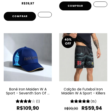
R$39,97
COMPRAR
COMPRAR
40
%
OFF
Boné Iron Maiden W A
Calção de Futebol Iron
Sport - Seventh Son Of A
Maiden W A Sport - Killers
Seventh Son
(1)
(15)
R$109,90
R$59,94
R$99,90