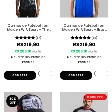
Camisa de Futebol Iron
Camisa de Futebol Iron
Maiden W A Sport - The
Maiden W A Sport – Brasil
Number Of The Beast
- Azul
(17)
(18)
R$219,90
R$219,90
R$ 208,91
R$ 208,91
via Pix
via Pix
6
cuotas sin interés de
6
cuotas sin interés de
R$36,65
R$36,65
COMPRAR
COMPRAR
Tam. PP e P
30
%
OFF