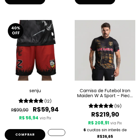
40
%
OFF
senju
Camisa de Futebol Iron
Maiden W A Sport – Piece
Of Mind
(12)
(19)
R$59,94
R$99,90
R$219,90
R$ 56,94
via Pix
R$ 208,91
via Pix
6
cuotas sin interés de
COMPRAR
R$36,65