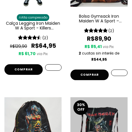
Bolsa Gymsack Iron
⚠️
Alta compressão
Maiden W A Sport –
Calça Legging Iron Maiden
Powerslave
W A Sport - Killers
(2)
Feminina
R$89,90
(2)
R$64,95
R$129,90
R$ 85,41
via Pix
R$ 61,70
2
cuotas sin interés de
via Pix
R$44,95
COMPRAR
30
%
OFF