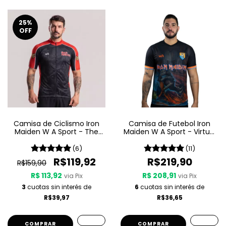
25
%
OFF
Camisa de Ciclismo Iron
Camisa de Futebol Iron
Maiden W A Sport - The
Maiden W A Sport - Virtual
Trooper
XI
(6)
(11)
R$119,92
R$219,90
R$159,90
R$ 113,92
R$ 208,91
via Pix
via Pix
3
cuotas sin interés de
6
cuotas sin interés de
R$39,97
R$36,65
COMPRAR
COMPRAR