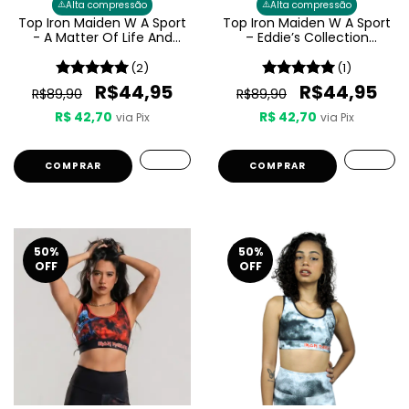
⚠️
⚠️
Alta compressão
Alta compressão
Top Iron Maiden W A Sport
Top Iron Maiden W A Sport
- A Matter Of Life And
– Eddie’s Collection
Death Feminino
Feminino
(2)
(1)
R$44,95
R$44,95
R$89,90
R$89,90
R$ 42,70
R$ 42,70
via Pix
via Pix
COMPRAR
COMPRAR
50
%
50
%
OFF
OFF