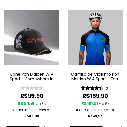
Boné Iron Maiden W A
Camisa de Ciclismo Iron
Sport – Somewhere In
Maiden W A Sport - Fear
Time
Of The Dark
(3)
R$99,90
R$159,90
R$ 94,91
R$ 151,91
via Pix
via Pix
2
cuotas sin interés de
4
cuotas sin interés de
R$49,95
R$39,98