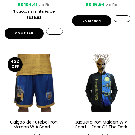
R$ 104,41
R$ 56,94
via Pix
via Pix
3
cuotas sin interés de
R$36,63
COMPRAR
COMPRAR
40
%
OFF
Calção de Futebol Iron
Jaqueta Iron Maiden W A
Maiden W A Sport -
Sport – Fear Of The Dark
Powerslave