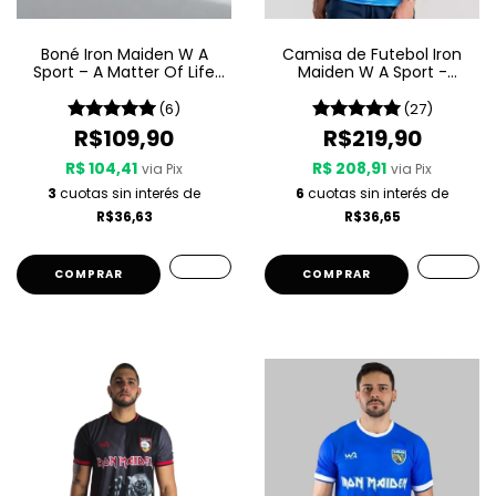
Boné Iron Maiden W A
Camisa de Futebol Iron
Sport – A Matter Of Life
Maiden W A Sport -
And Death
Seventh Son Of A Seventh
Son
(6)
(27)
R$109,90
R$219,90
R$ 104,41
R$ 208,91
via Pix
via Pix
3
cuotas sin interés de
6
cuotas sin interés de
R$36,63
R$36,65
COMPRAR