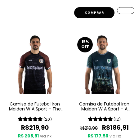
COMPRAR
15
%
OFF
Camisa de Futebol Iron
Camisa de Futebol Iron
Maiden W A Sport – The
Maiden W A Sport – A
Book Of Souls
Matter Of Life And Death
(20)
(12)
R$219,90
R$186,91
R$219,90
R$ 208,91
R$ 177,56
via Pix
via Pix