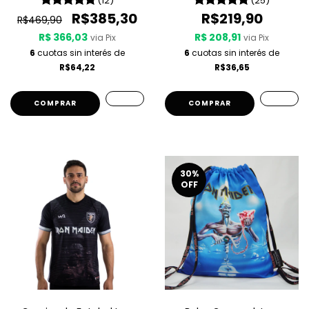
(12)
(25)
R$385,30
R$219,90
R$469,90
R$ 366,03
R$ 208,91
via Pix
via Pix
6
cuotas sin interés de
6
cuotas sin interés de
R$64,22
R$36,65
COMPRAR
30
%
OFF