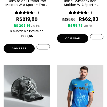
Camisa de Futebol Iron
Bolsa Gymsack Iron
Maiden W A Sport - The X
Maiden W A Sport –
Factor
Seventh Son Of A Seventh
Son
(8)
(1)
R$219,90
R$62,93
R$89,90
R$ 208,91
R$ 59,78
via Pix
via Pix
6
cuotas sin interés de
R$36,65
COMPRAR