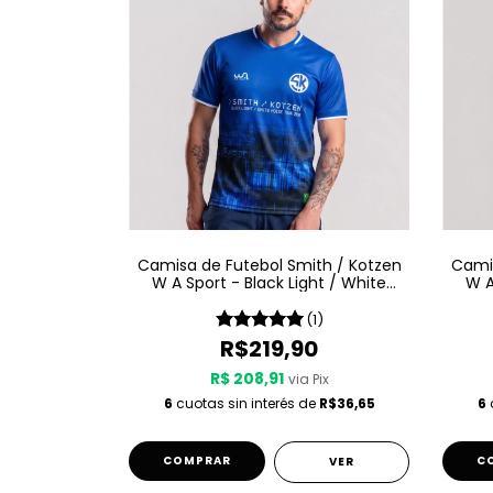
Camisa de Futebol Smith / Kotzen
Camis
W A Sport - Black Light / White
W A
Noise - Azul
(1)
R$219,90
R$ 208,91
via Pix
6
cuotas sin interés de
R$36,65
6
c
COMPRAR
C
VER