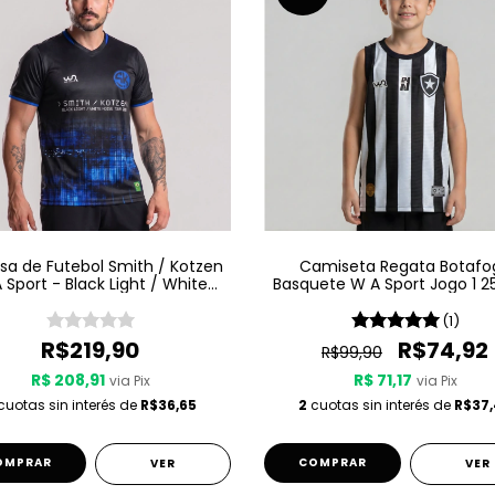
a de Futebol Smith / Kotzen
Camiseta Regata Botafo
 Sport - Black Light / White
Basquete W A Sport Jogo 1 2
Noise - Preta
Listrada
(1)
R$219,90
R$74,92
R$99,90
R$ 208,91
R$ 71,17
via Pix
via Pix
uotas sin interés de
R$36,65
2
cuotas sin interés de
R$37
OMPRAR
COMPRAR
VER
VER