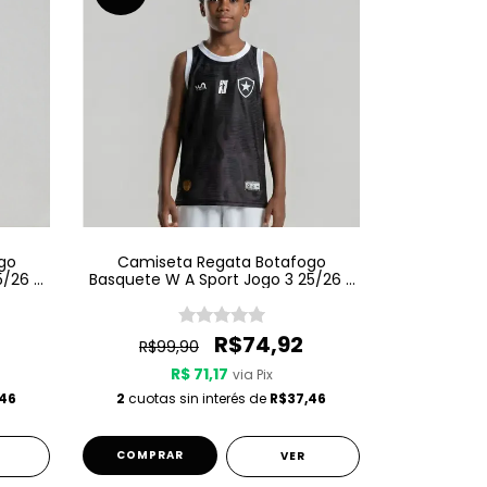
go
Camiseta Regata Botafogo
5/26 -
Basquete W A Sport Jogo 3 25/26 -
Preta
R$74,92
R$99,90
R$ 71,17
via Pix
,46
2
cuotas sin interés de
R$37,46
COMPRAR
VER