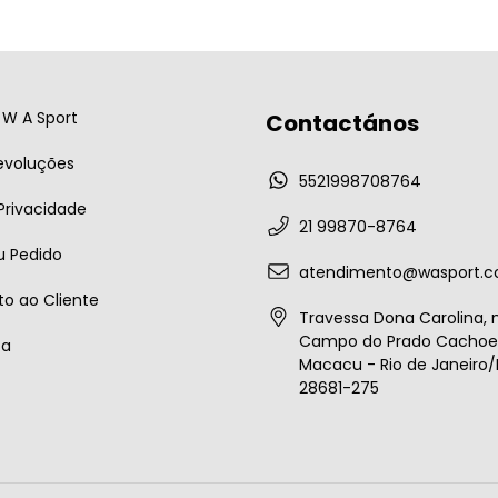
W A Sport
Contactános
evoluções
5521998708764
 Privacidade
21 99870-8764
u Pedido
atendimento@wasport.c
o ao Cliente
Travessa Dona Carolina, n
Campo do Prado Cachoei
ta
Macacu - Rio de Janeiro/B
28681-275