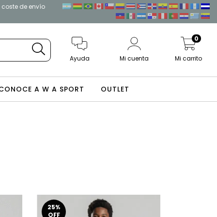
l coste de envío
0
Ayuda
Mi cuenta
Mi carrito
CONOCE A W A SPORT
OUTLET
25
%
OFF