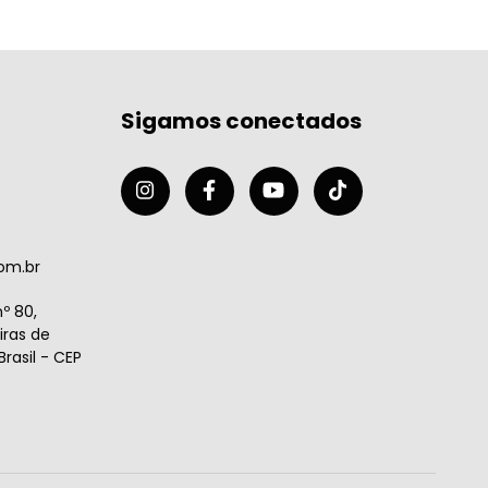
Sigamos conectados
om.br
º 80,
ras de
rasil - CEP