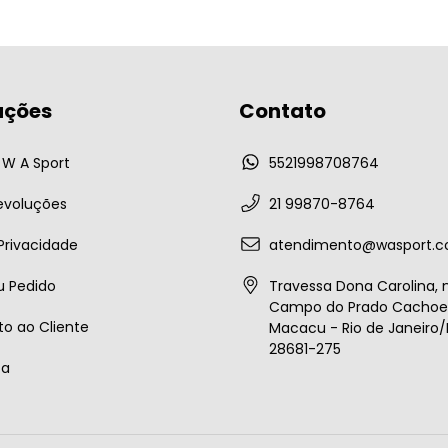
ações
Contato
W A Sport
5521998708764
evoluções
21 99870-8764
 Privacidade
atendimento@wasport.c
u Pedido
Travessa Dona Carolina, n
Campo do Prado Cachoei
o ao Cliente
Macacu - Rio de Janeiro/B
28681-275
ta