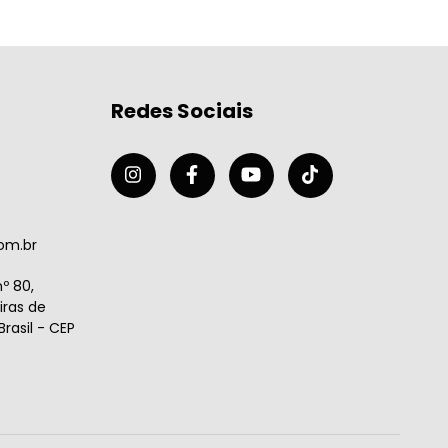
Redes Sociais
om.br
º 80,
ras de
rasil - CEP