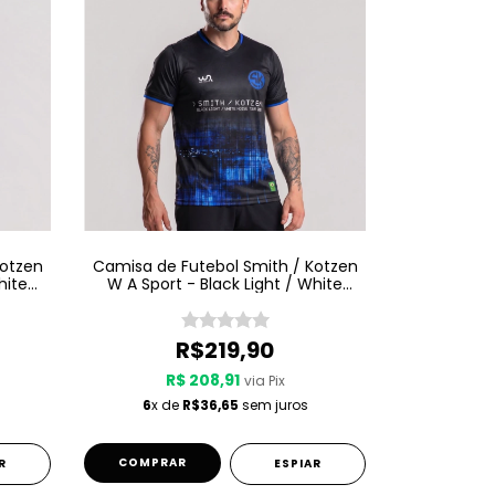
Kotzen
Camisa de Futebol Smith / Kotzen
hite
W A Sport - Black Light / White
Noise - Preta
R$219,90
R$ 208,91
via Pix
6
x de
R$36,65
sem juros
COMPRAR
R
ESPIAR