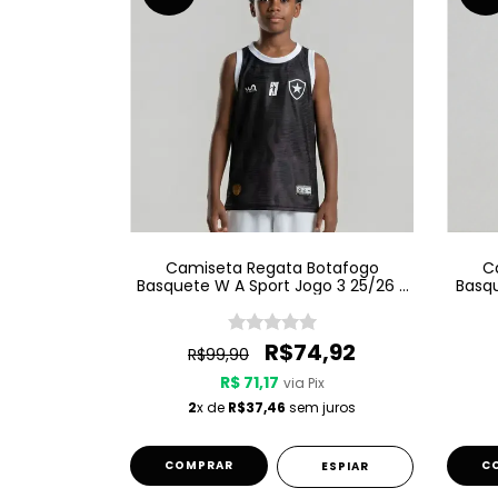
Camiseta Regata Botafogo
C
Basquete W A Sport Jogo 3 25/26 -
Basqu
Preta - Infantil
R$74,92
R$99,90
R$ 71,17
via Pix
2
x de
R$37,46
sem juros
COMPRAR
C
ESPIAR