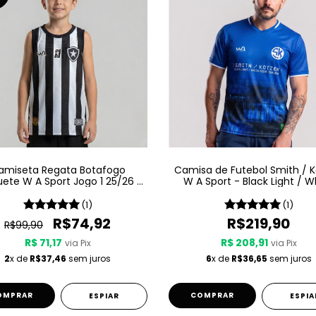
amiseta Regata Botafogo
Camisa de Futebol Smith / 
ete W A Sport Jogo 1 25/26 -
W A Sport - Black Light / W
Listrada - Infantil
Noise - Azul
(1)
(1)
R$74,92
R$219,90
R$99,90
R$ 71,17
R$ 208,91
via Pix
via Pix
2
x de
R$37,46
sem juros
6
x de
R$36,65
sem juros
OMPRAR
COMPRAR
ESPIAR
ESPIA