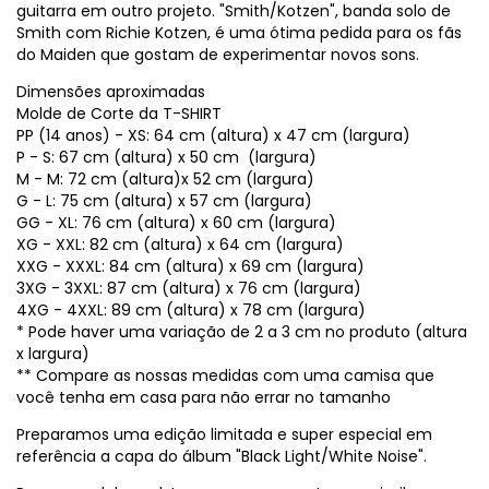
guitarra em outro projeto. "Smith/Kotzen", banda solo de
Smith com Richie Kotzen, é uma ótima pedida para os fãs
do Maiden que gostam de experimentar novos sons.
Dimensões aproximadas
Molde de Corte da T-SHIRT
PP (14 anos) - XS: 64 cm (altura) x 47 cm (largura)
P - S: 67 cm (altura) x 50 cm (largura)
M - M: 72 cm (altura)x 52 cm (largura)
G - L: 75 cm (altura) x 57 cm (largura)
GG - XL: 76 cm (altura) x 60 cm (largura)
XG - XXL: 82 cm (altura) x 64 cm (largura)
XXG - XXXL: 84 cm (altura) x 69 cm (largura)
3XG - 3XXL: 87 cm (altura) x 76 cm (largura)
4XG - 4XXL: 89 cm (altura) x 78 cm (largura)
* Pode haver uma variação de 2 a 3 cm no produto (altura
x largura)
** Compare as nossas medidas com uma camisa que
você tenha em casa para não errar no tamanho
Preparamos uma edição limitada e super especial em
referência a capa do álbum "Black Light/White Noise".