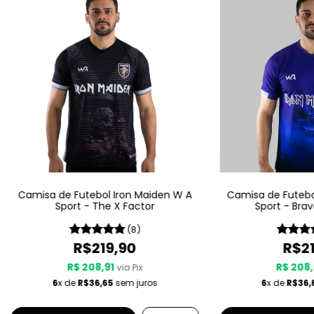
Camisa de Futebol Iron Maiden W A
Camisa de Futebo
Sport - The X Factor
Sport - Bra
(8)
R$219,90
R$21
R$ 208,91
R$ 208,
via Pix
6
x de
R$36,65
sem juros
6
x de
R$36,