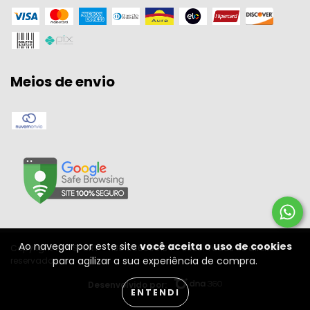
Meios de envio
Ao navegar por este site
você aceita o uso de cookies
Copyright W A SPORT - 11301556000134 - 2026. Todos os direitos
para agilizar a sua experiência de compra.
reservados.
Desenvolvido por:
ENTENDI