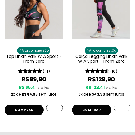
⚠️
⚠️
Alta compressão
Alta compressão
Top Linkin Park W A Sport -
Calça Legging Linkin Park
From Zero
W A Sport - From Zero
(14)
(10)
R$89,90
R$129,90
R$ 85,41
R$ 123,41
via Pix
via Pix
2
x de
R$44,95
sem juros
3
x de
R$43,30
sem juros
COMPRAR
COMPRAR