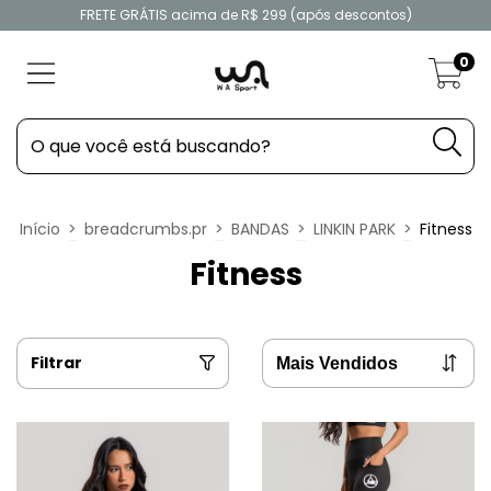
FRETE GRÁTIS acima de R$ 299 (após descontos)
0
Início
>
breadcrumbs.pr
>
BANDAS
>
LINKIN PARK
>
Fitness
Fitness
Filtrar