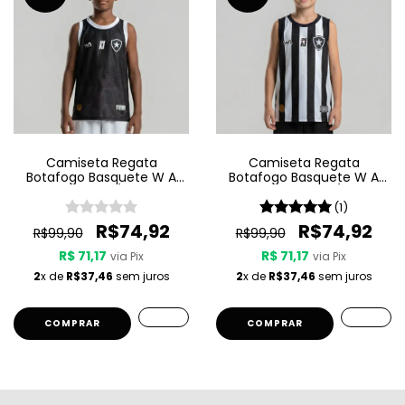
Camiseta Regata
Camiseta Regata
Botafogo Basquete W A
Botafogo Basquete W A
Sport Jogo 3 25/26 - Preta
Sport Jogo 1 25/26 -
- Infantil
Listrada - Infantil
(1)
R$74,92
R$74,92
R$99,90
R$99,90
R$ 71,17
R$ 71,17
via Pix
via Pix
2
x de
R$37,46
sem juros
2
x de
R$37,46
sem juros
COMPRAR
COMPRAR