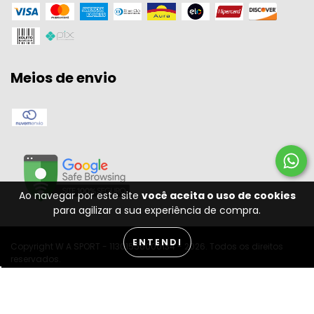
Meios de envio
Ao navegar por este site
você aceita o uso de cookies
para agilizar a sua experiência de compra.
ENTENDI
Copyright W A SPORT - 11301556000134 - 2026. Todos os direitos
reservados.
Desenvolvido por: