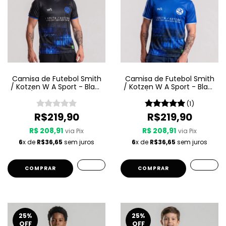
Camisa de Futebol Smith
Camisa de Futebol Smith
/ Kotzen W A Sport - Black
/ Kotzen W A Sport - Black
Light / White Noise - Preta
Light / White Noise - Azul
(1)
R$219,90
R$219,90
R$ 208,91
R$ 208,91
via Pix
via Pix
6
x de
R$36,65
sem juros
6
x de
R$36,65
sem juros
COMPRAR
COMPRAR
25
%
25
%
OFF
OFF