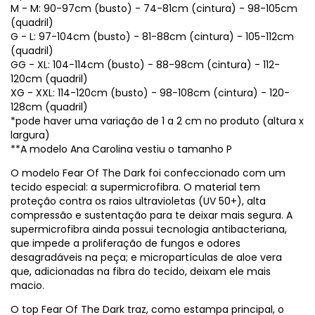
M - M: 90-97cm (busto) - 74-81cm (cintura) - 98-105cm
(quadril)
G - L: 97-104cm (busto) - 81-88cm (cintura) - 105-112cm
(quadril)
GG - XL: 104-114cm (busto) - 88-98cm (cintura) - 112-
120cm (quadril)
XG - XXL: 114-120cm (busto) - 98-108cm (cintura) - 120-
128cm (quadril)
*pode haver uma variação de 1 a 2 cm no produto (altura x
largura)
**A modelo Ana Carolina vestiu o tamanho P
O modelo Fear Of The Dark foi confeccionado com um
tecido especial: a supermicrofibra. O material tem
proteção contra os raios ultravioletas (UV 50+), alta
compressão e sustentação para te deixar mais segura. A
supermicrofibra ainda possui tecnologia antibacteriana,
que impede a proliferação de fungos e odores
desagradáveis na peça; e micropartículas de aloe vera
que, adicionadas na fibra do tecido, deixam ele mais
macio.
O top Fear Of The Dark traz, como estampa principal, o