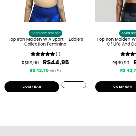
⚠️
⚠️
Alta compressão
Alta c
Top Iron Maiden W A Sport – Eddie’s
Top Iron Maiden W 
Collection Feminino
Of Life And D
(1)
R$44,95
R$89,90
R$89,90
R$ 42,70
R$ 42,
via Pix
COMPRAR
COMPRAR