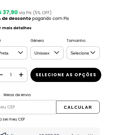
$ 37,90
via Pix (5% OFF)
 de desconto
pagando com Pix
r mais detalhes
r
Gênero
Tamanho
ALTERAR CEP
regas para o CEP:
Meios de envio
CALCULAR
o sei meu CEP