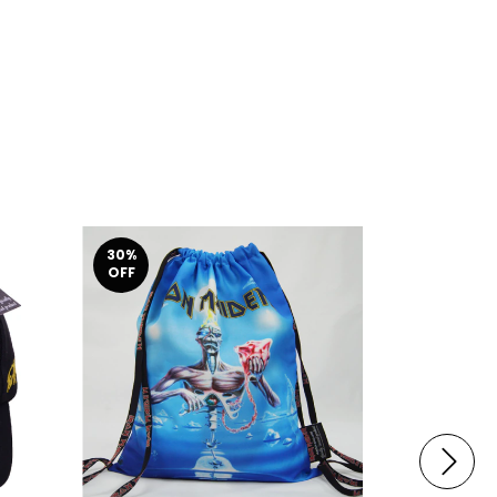
30
%
30
%
OFF
OFF