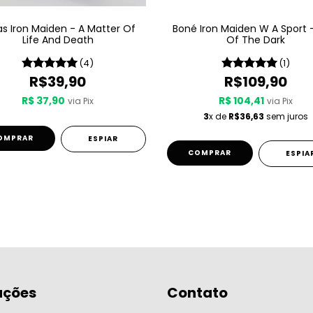
s Iron Maiden - A Matter Of
Boné Iron Maiden W A Sport 
Life And Death
Of The Dark
(4)
(1)
R$39,90
R$109,90
R$ 37,90
R$ 104,41
via Pix
via Pix
3
x de
R$36,63
sem juros
OMPRAR
ESPIAR
ESPIA
ações
Contato