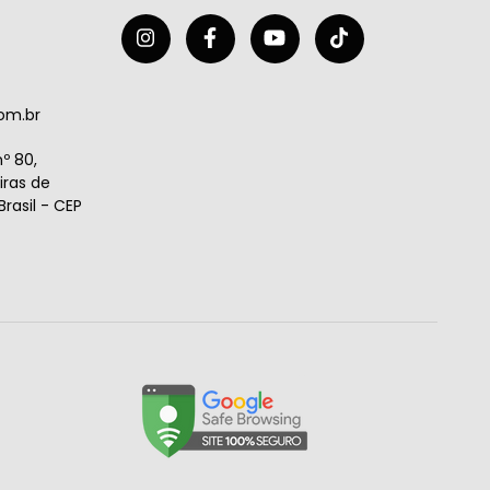
om.br
º 80,
ras de
rasil - CEP