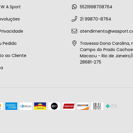
W A Sport
5521998708764
evoluções
21 99870-8764
 Privacidade
atendimento@wasport.c
u Pedido
Travessa Dona Carolina, n
Campo do Prado Cachoei
o ao Cliente
Macacu - Rio de Janeiro/B
28681-275
ta