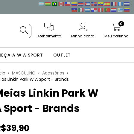
0
Atendimento
Minha conta
Meu carrinho
EÇA A W A SPORT
OUTLET
cio
>
MASCULINO
>
Acessórios
>
ias Linkin Park W A Sport - Brands
eias Linkin Park W
 Sport - Brands
R$39,90