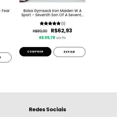
- Fear
Bolsa Gymsack Iron Maiden W A
Bolsa Gym
Sport - Seventh Son Of A Seventh
Sp
Son
(1)
R$62,93
R$89,90
R$89,
R$ 59,78
R$
via Pix
ESPIAR
R
Redes Sociais