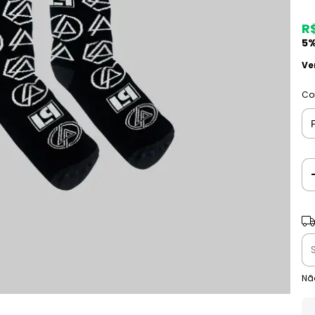
R
5%
Ve
Co
Ent
Nã