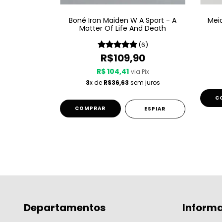
The Trooper
Boné Iron Maiden W A Sport - A
Meia
Matter Of Life And Death
(3)
(6)
0
R$109,90
 Pix
R$ 104,41
via Pix
3
x de
R$36,63
sem juros
ESPIAR
C
ESPIAR
Departamentos
Inform