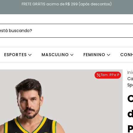
FRETE GRÁTIS acima de R$ 299 (após descontos)
ESPORTES
MASCULINO
FEMININO
CONH
Iní
Tam. PP e P
Ca
Sp
d
P