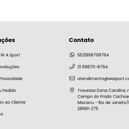
ações
Contato
W A Sport
5521998708764
evoluções
21 99870-8764
 Privacidade
atendimento@wasport.c
u Pedido
Travessa Dona Carolina, n
Campo do Prado Cachoei
o ao Cliente
Macacu - Rio de Janeiro/B
28681-275
ta