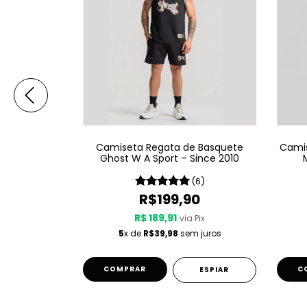
Botafogo
Camiseta Regata de Basquete
Camis
go 2 25/26 -
Ghost W A Sport – Since 2010
(2)
(6)
24,95
R$199,90
R$ 189,91
 Pix
via Pix
 juros
5
x de
R$39,98
sem juros
COMPRAR
C
ESPIAR
ESPIAR