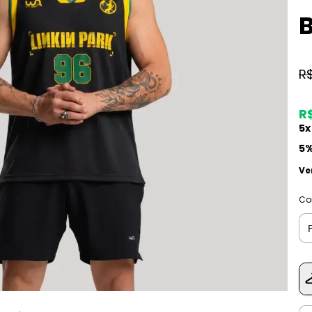
B
R$
R$
5
x
5%
Ve
Co