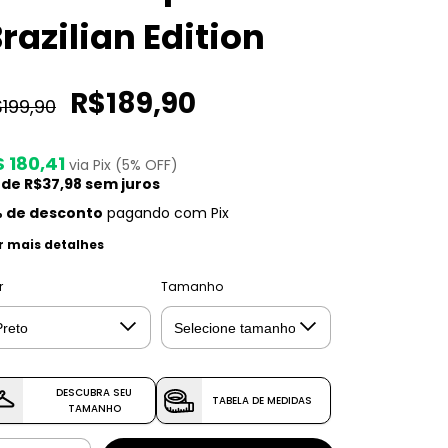
razilian Edition
R$189,90
199,90
 180,41
via Pix (5% OFF)
 de
R$37,98
sem juros
 de desconto
pagando com Pix
r mais detalhes
r
Tamanho
DESCUBRA SEU
TABELA DE MEDIDAS
TAMANHO