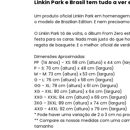
Linkin Park e Brasil tem tudo a ve
Um produto oficial Linkin Park em homenagem a
o modelo de Brazilian Edition. E nem precisamo
O Linkin Park tá de volta, o álbum From Zero es
festa para os caras. Nada mais justo do que 
regata de basquete. E o melhor: oficial de ver
Dimensões Aproximadas:
PP (14 Anos) – XS: 68 cm (altura) x 44 cm (la
P – S: 70 cm (altura) x 48 cm (largura)
M – M: 73 cm (altura) x 53 cm (largura)
G – L: 76 cm (altura) x 58 cm (largura)
GG – XL: 78 cm (altura) x 61 cm (largura)
XG – XXL: 80 cm (altura) x 64 cm (largura)
XXG – XXXL: 84 cm (altura) x 69 cm (largura)
3XG – 3XXL: 89 cm (altura) x 74 cm (largura)
4XG – 4XXL: 92 cm (altura) x 79 cm (largura)
* Pode haver uma variação de 2 a 3 cm no prod
** Compare as nossas medidas com uma camis
tamanho