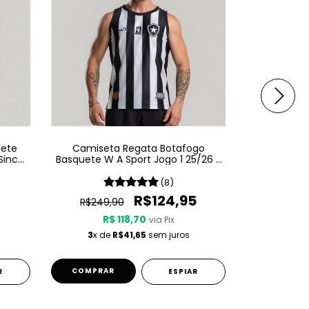
uete
Camiseta Regata Botafogo
Camiset
Since
Basquete W A Sport Jogo 1 25/26 -
Basquete W 
Listrada
(8)
R$124,95
R$249,90
R$249,
R$ 118,70
R$
via Pix
3
x de
R$41,65
sem juros
3
x de
COMPRAR
COMPRA
R
ESPIAR