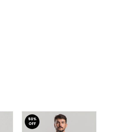
50
%
50
%
OFF
OFF