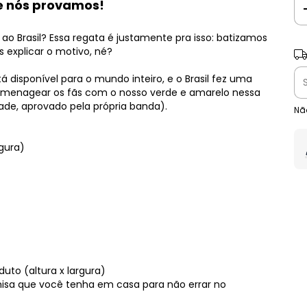
r e nós provamos!
o Brasil? Essa regata é justamente pra isso: batizamos
s explicar o motivo, né?
Ent
tá disponível para o mundo inteiro, e o Brasil fez uma
homenagear os fãs com o nosso verde e amarelo nessa
dade, aprovado pela própria banda).
Nã
rgura)
uto (altura x largura)
a que você tenha em casa para não errar no