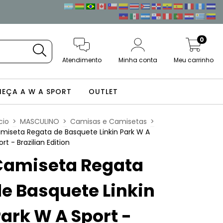
0
Atendimento
Minha conta
Meu carrinho
EÇA A W A SPORT
OUTLET
cio
>
MASCULINO
>
Camisas e Camisetas
>
miseta Regata de Basquete Linkin Park W A
ort - Brazilian Edition
Camiseta Regata
e Basquete Linkin
ark W A Sport -