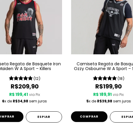
eta Regata de Basquete Iron
Camiseta Regata de Basq
Maiden W A Sport – Killers
Ozzy Osbourne W A Sport – 
1980
(12)
(18)
R$209,90
R$199,90
R$ 199,41
R$ 189,91
via Pix
via Pix
6
x de
R$34,98
sem juros
5
x de
R$39,98
sem juros
OMPRAR
COMPRAR
ESPIAR
ESPIA