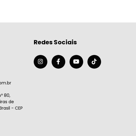
Redes Sociais
om.br
º 80,
ras de
rasil - CEP