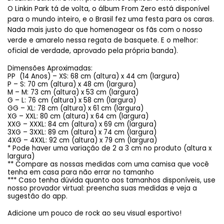
O Linkin Park tá de volta, o álbum From Zero está disponível 
para o mundo inteiro, e o Brasil fez uma festa para os caras. 
Nada mais justo do que homenagear os fãs com o nosso 
verde e amarelo nessa regata de basquete. E o melhor: 
oficial de verdade, aprovado pela própria banda).
Dimensões Aproximadas:
PP  (14 Anos) – XS: 68 cm (altura) x 44 cm (largura)
P – S: 70 cm (altura) x 48 cm (largura)
M – M: 73 cm (altura) x 53 cm (largura)
G – L: 76 cm (altura) x 58 cm (largura)
GG – XL: 78 cm (altura) x 61 cm (largura)
XG – XXL: 80 cm (altura) x 64 cm (largura)
XXG – XXXL: 84 cm (altura) x 69 cm (largura)
3XG – 3XXL: 89 cm (altura) x 74 cm (largura)
4XG – 4XXL: 92 cm (altura) x 79 cm (largura)
* Pode haver uma variação de 2 a 3 cm no produto (altura x 
largura)
** Compare as nossas medidas com uma camisa que você 
tenha em casa para não errar no tamanho
*** Caso tenha dúvida quanto aos tamanhos disponíveis, use 
nosso provador virtual: preencha suas medidas e veja a 
sugestão do app.
A
dicione um pouco de rock ao seu visual esportivo!