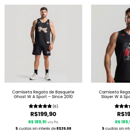
Camiseta Regata de Basquete
Camiseta Rega
Ghost W A Sport – Since 2010
Slayer W A Spo
(6)
R$199,90
R$19
R$ 189,91
R$ 189,
via Pix
5
cuotas sin interés de
R$39,98
5
cuotas sin in