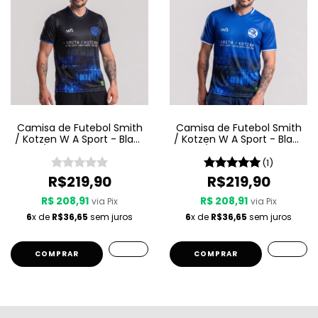
Camisa de Futebol Smith
Camisa de Futebol Smith
/ Kotzen W A Sport - Black
/ Kotzen W A Sport - Black
Light / White Noise - Preta
Light / White Noise - Azul
(1)
R$219,90
R$219,90
R$ 208,91
R$ 208,91
via Pix
via Pix
6
x de
R$36,65
sem juros
6
x de
R$36,65
sem juros
COMPRAR
COMPRAR