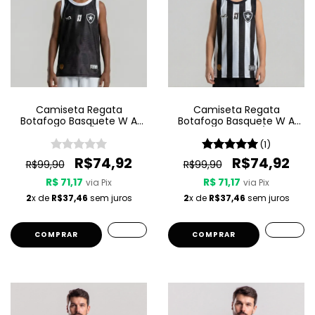
Camiseta Regata
Camiseta Regata
Botafogo Basquete W A
Botafogo Basquete W A
Sport Jogo 3 25/26 - Preta
Sport Jogo 1 25/26 -
- Infantil
Listrada - Infantil
(1)
R$74,92
R$74,92
R$99,90
R$99,90
R$ 71,17
R$ 71,17
via Pix
via Pix
2
x de
R$37,46
sem juros
2
x de
R$37,46
sem juros
COMPRAR
COMPRAR