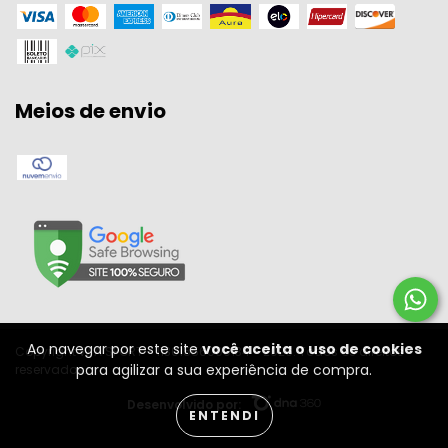
Meios de envio
Ao navegar por este site
você aceita o uso de cookies
Copyright W A SPORT - 11301556000134 - 2026. Todos os direitos
para agilizar a sua experiência de compra.
reservados.
Desenvolvido por:
ENTENDI