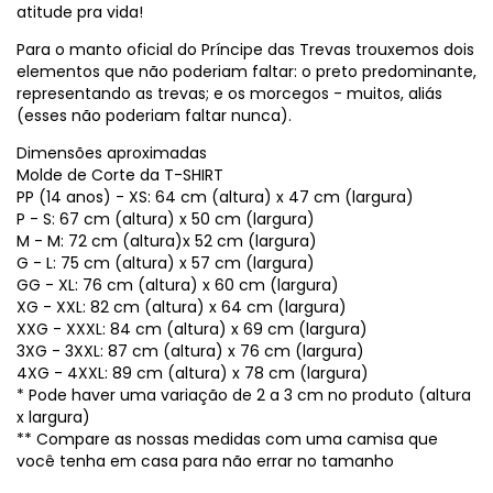
atitude pra vida!
Para o manto oficial do Príncipe das Trevas trouxemos dois
elementos que não poderiam faltar: o preto predominante,
representando as trevas; e os morcegos - muitos, aliás
(esses não poderiam faltar nunca).
Dimensões aproximadas
Molde de Corte da T-SHIRT
PP (14 anos) - XS: 64 cm (altura) x 47 cm (largura)
P - S: 67 cm (altura) x 50 cm (largura)
M - M: 72 cm (altura)x 52 cm (largura)
G - L: 75 cm (altura) x 57 cm (largura)
GG - XL: 76 cm (altura) x 60 cm (largura)
XG - XXL: 82 cm (altura) x 64 cm (largura)
XXG - XXXL: 84 cm (altura) x 69 cm (largura)
3XG - 3XXL: 87 cm (altura) x 76 cm (largura)
4XG - 4XXL: 89 cm (altura) x 78 cm (largura)
* Pode haver uma variação de 2 a 3 cm no produto (altura
x largura)
** Compare as nossas medidas com uma camisa que
você tenha em casa para não errar no tamanho