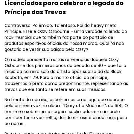
Licenciados para celebrar o legado do
Príncipe das Trevas
Controverso. Polêmico. Talentoso. Pai do heavy metal.
Príncipe. Esse é Ozzy Osbourne - uma verdadeira lenda do
rock mundial que também faz parte do portfólio de
produtos esportivos oficiais da nossa marca. Qual fã não
gostaria de vestir sua paixão pelo Ozzy?
O modelo apresenta muitas referências daquele Ozzy
Osbourne dos primeiros anos da década de 80 - que foi o
início da carreira solo do artista após sua saída do Black
Sabbath, em 79. Para o manto oficial do príncipe,
trouxemos o preto como predominante, representando as
trevas que ele tanto se refere em suas músicas.
Na frente da camisa, escolhemos uma logo que aparece
pela primeira vez no álbum “Diary of a Madman”, de 1981. O
nome e o sobrenome surgem sublimados em amarelo
com contorno vermelho, dando ênfase e ainda mais peso
ao nome.
Para o escudo, reproduzimos o rosto de Ozzy como