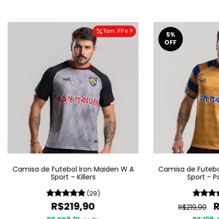
Tam. PP e P
5
%
OFF
Camisa de Futebol Iron Maiden W A
Camisa de Futebo
Sport – Killers
Sport - P
(29)
R$219,90
R$219,90